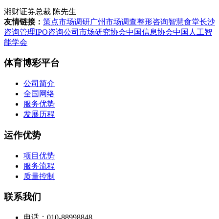
湘财证券总裁 陈先生
友情链接：
策点市场调研
广州市场调查
整形咨询
智慧食堂
长沙
咨询管理
IPO咨询公司
市场研究协会
中国信息协会
中国人工智
能学会
体育博彩平台
公司简介
全国网络
服务优势
发展历程
运作优势
项目优势
服务流程
质量控制
联系我们
电话：010-88998848