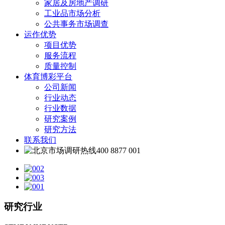
家居及房地产调研
工业品市场分析
公共事务市场调查
运作优势
项目优势
服务流程
质量控制
体育博彩平台
公司新闻
行业动态
行业数据
研究案例
研究方法
联系我们
400 8877 001
研
究行
业