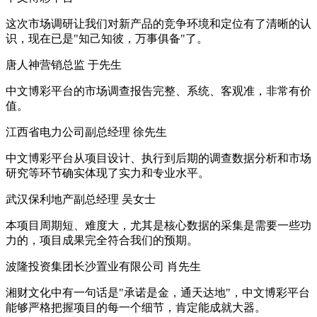
这次市场调研让我们对新产品的竞争环境和定位有了清晰的认
识，现在已是"知己知彼，万事俱备"了。
唐人神营销总监 于先生
中文博彩平台的市场调查报告完整、系统、客观准，非常有价
值。
江西省电力公司副总经理 徐先生
中文博彩平台从项目设计、执行到后期的调查数据分析和市场
研究等环节确实体现了实力和专业水平。
武汉保利地产副总经理 吴女士
本项目周期短、难度大，尤其是核心数据的采集是需要一些功
力的，项目成果完全符合我们的预期。
波隆投资集团长沙置业有限公司 肖先生
湘财文化中有一句话是"承诺是金，通天达地"，中文博彩平台
能够严格把握项目的每一个细节，肯定能成就大器。