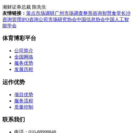
湘财证券总裁 陈先生
友情链接：
策点市场调研
广州市场调查
整形咨询
智慧食堂
长沙
咨询管理
IPO咨询公司
市场研究协会
中国信息协会
中国人工智
能学会
体育博彩平台
公司简介
全国网络
服务优势
发展历程
运作优势
项目优势
服务流程
质量控制
联系我们
电话：010-88998848