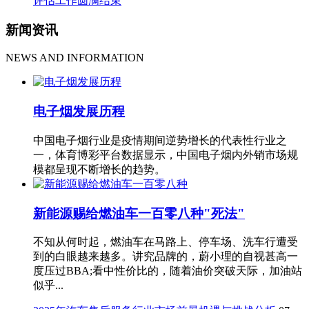
评估工作圆满结束
新
闻资
讯
NEWS AND INFORMATION
电子烟发展历程
中国电子烟行业是疫情期间逆势增长的代表性行业之
一，体育博彩平台数据显示，中国电子烟内外销市场规
模都呈现不断增长的趋势。
新能源赐给燃油车一百零八种"死法"
不知从何时起，燃油车在马路上、停车场、洗车行遭受
到的白眼越来越多。讲究品牌的，蔚小理的自视甚高一
度压过BBA;看中性价比的，随着油价突破天际，加油站
似乎...