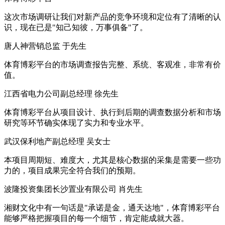
这次市场调研让我们对新产品的竞争环境和定位有了清晰的认
识，现在已是"知己知彼，万事俱备"了。
唐人神营销总监 于先生
体育博彩平台的市场调查报告完整、系统、客观准，非常有价
值。
江西省电力公司副总经理 徐先生
体育博彩平台从项目设计、执行到后期的调查数据分析和市场
研究等环节确实体现了实力和专业水平。
武汉保利地产副总经理 吴女士
本项目周期短、难度大，尤其是核心数据的采集是需要一些功
力的，项目成果完全符合我们的预期。
波隆投资集团长沙置业有限公司 肖先生
湘财文化中有一句话是"承诺是金，通天达地"，体育博彩平台
能够严格把握项目的每一个细节，肯定能成就大器。