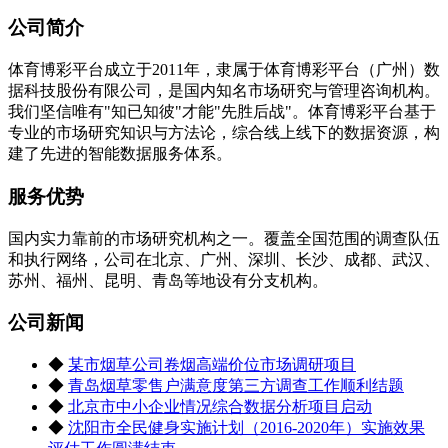
公司简介
体育博彩平台成立于2011年，隶属于体育博彩平台（广州）数
据科技股份有限公司，是国内知名市场研究与管理咨询机构。
我们坚信唯有"知已知彼"才能"先胜后战"。体育博彩平台基于
专业的市场研究知识与方法论，综合线上线下的数据资源，构
建了先进的智能数据服务体系。
服务优势
国内实力靠前的市场研究机构之一。覆盖全国范围的调查队伍
和执行网络，公司在北京、广州、深圳、长沙、成都、武汉、
苏州、福州、昆明、青岛等地设有分支机构。
公司新闻
◆
某市烟草公司卷烟高端价位市场调研项目
◆
青岛烟草零售户满意度第三方调查工作顺利结题
◆
北京市中小企业情况综合数据分析项目启动
◆
沈阳市全民健身实施计划（2016-2020年）实施效果