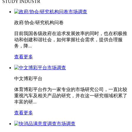
STUDY INDUSTR
政府/协会/研究机构问卷
目前我国各级政府在追求发展效率的同时，也在积极推
动和创建和谐社会，如何掌握社会需求，提供合理服
务，降...
查看更多
中文博彩平台
体育博彩平台作为一家专业的市场研究公司，一直比较
重视汽车及相关产品的研究，并在这一研究领域积累了
丰富的研...
查看更多