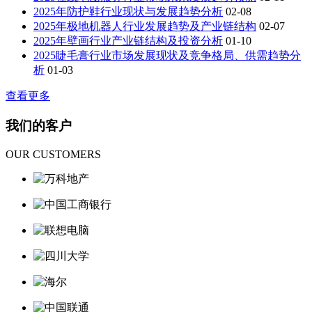
2025年防护鞋行业现状与发展趋势分析
02-08
2025年极地机器人行业发展趋势及产业链结构
02-07
2025年壁画行业产业链结构及投资分析
01-10
2025睫毛膏行业市场发展现状及竞争格局、供需趋势分
析
01-03
查看更多
我
们的客
户
OUR CUSTOMERS