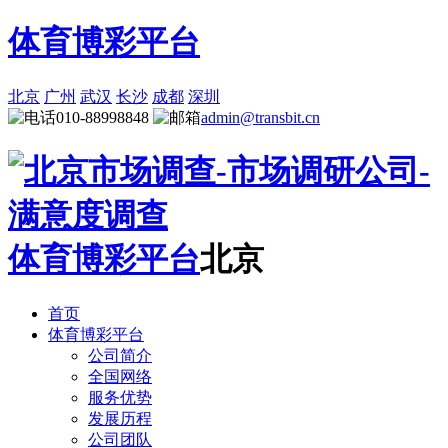
体育博彩平台
北京
广州
武汉
长沙
成都
深圳
010-88998848
admin@transbit.cn
体育博彩平台
北京
首页
体育博彩平台
公司简介
全国网络
服务优势
发展历程
公司团队