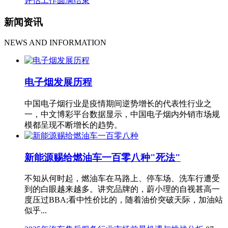
评估工作圆满结束
新
闻资
讯
NEWS AND INFORMATION
电子烟发展历程
中国电子烟行业是疫情期间逆势增长的代表性行业之
一，中文博彩平台数据显示，中国电子烟内外销市场规
模都呈现不断增长的趋势。
新能源赐给燃油车一百零八种"死法"
不知从何时起，燃油车在马路上、停车场、洗车行遭受
到的白眼越来越多。讲究品牌的，蔚小理的自视甚高一
度压过BBA;看中性价比的，随着油价突破天际，加油站
似乎...