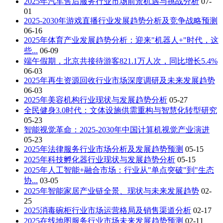
2025年汽车售后服务行业市场前景机遇与挑战分析
07-
01
2025-2030年游戏直播行业发展趋势分析及竞争战略预测
06-16
2025年体育产业发展趋势分析：迎来"机器人+"时代，这
些...
06-09
端午假期，北京共接待游客821.1万人次，同比增长5.4%
06-03
2025年再生资源回收行业市场深度调研及未来发展趋势
06-03
2025年美容机构行业现状与发展趋势分析
05-27
全民健身3.0时代：文体设施供需重构与智慧化转型研究
05-23
智能视觉革命：2025-2030年中国计算机视觉产业演进
05-23
2025年法律服务行业市场分析及发展趋势预测
05-15
2025年科技孵化器行业现状与发展趋势分析
05-15
2025年人工智能+融合市场：行业从"单点突破"到"生态
协...
03-05
2025年智能家居产业链全景、现状与未来发展趋势
02-
25
2025消毒碗柜行业市场运营格局及销售渠道分析
02-17
2025在线地图服务行业市场未来发展趋势预测
02-11