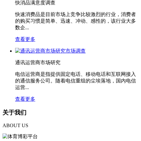
快消品满意度调查
快速消费品是目前市场上竞争比较激烈的行业，消费者
的购买习惯是简单、迅速、冲动、感性的，该行业大多
数企...
查看更多
通讯运营商市场研究
电信运营商是指提供固定电话、移动电话和互联网接入
的通信服务公司。随着电信重组的尘埃落地，国内电信
运营...
查看更多
关
于我
们
ABOUT US