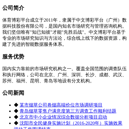
公司简介
体育博彩平台成立于2011年，隶属于中文博彩平台（广州）数
据科技股份有限公司，是国内知名市场研究与管理咨询机构。
我们坚信唯有"知已知彼"才能"先胜后战"。中文博彩平台基于
专业的市场研究知识与方法论，综合线上线下的数据资源，构
建了先进的智能数据服务体系。
服务优势
国内实力靠前的市场研究机构之一。覆盖全国范围的调查队伍
和执行网络，公司在北京、广州、深圳、长沙、成都、武汉、
苏州、福州、昆明、青岛等地设有分支机构。
公司新闻
◆
某市烟草公司卷烟高端价位市场调研项目
◆
青岛烟草零售户满意度第三方调查工作顺利结题
◆
北京市中小企业情况综合数据分析项目启动
◆
沈阳市全民健身实施计划（2016-2020年）实施效果