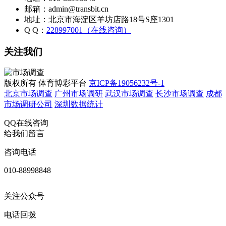
邮箱：admin@transbit.cn
地址：北京市海淀区羊坊店路18号S座1301
Q Q：
228997001（在线咨询）
关注我们
版权所有 体育博彩平台
京ICP备19056232号-1
北京市场调查
广州市场调研
武汉市场调查
长沙市场调查
成都
市场调研公司
深圳数据统计
QQ在线咨询
给我们留言
咨询电话
010-88998848
关注公众号
电话回拨