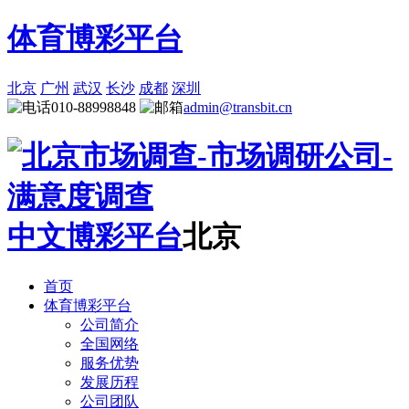
体育博彩平台
北京
广州
武汉
长沙
成都
深圳
010-88998848
admin@transbit.cn
中文博彩平台
北京
首页
体育博彩平台
公司简介
全国网络
服务优势
发展历程
公司团队