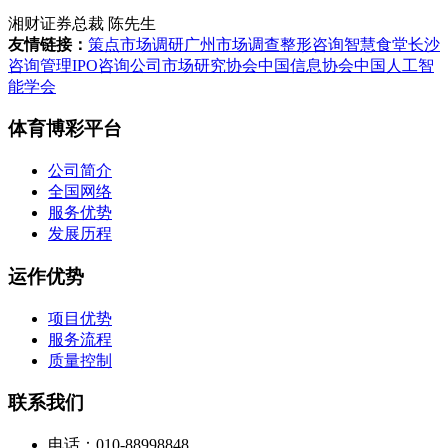
湘财证券总裁 陈先生
友情链接：
策点市场调研
广州市场调查
整形咨询
智慧食堂
长沙
咨询管理
IPO咨询公司
市场研究协会
中国信息协会
中国人工智
能学会
体育博彩平台
公司简介
全国网络
服务优势
发展历程
运作优势
项目优势
服务流程
质量控制
联系我们
电话：010-88998848