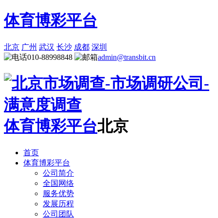
体育博彩平台
北京
广州
武汉
长沙
成都
深圳
010-88998848
admin@transbit.cn
体育博彩平台
北京
首页
体育博彩平台
公司简介
全国网络
服务优势
发展历程
公司团队