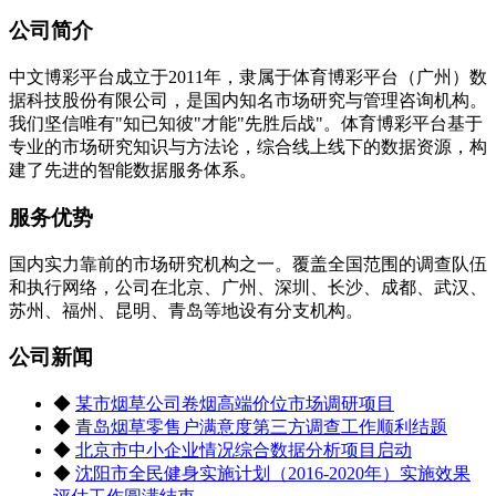
公司简介
中文博彩平台成立于2011年，隶属于体育博彩平台（广州）数
据科技股份有限公司，是国内知名市场研究与管理咨询机构。
我们坚信唯有"知已知彼"才能"先胜后战"。体育博彩平台基于
专业的市场研究知识与方法论，综合线上线下的数据资源，构
建了先进的智能数据服务体系。
服务优势
国内实力靠前的市场研究机构之一。覆盖全国范围的调查队伍
和执行网络，公司在北京、广州、深圳、长沙、成都、武汉、
苏州、福州、昆明、青岛等地设有分支机构。
公司新闻
◆
某市烟草公司卷烟高端价位市场调研项目
◆
青岛烟草零售户满意度第三方调查工作顺利结题
◆
北京市中小企业情况综合数据分析项目启动
◆
沈阳市全民健身实施计划（2016-2020年）实施效果