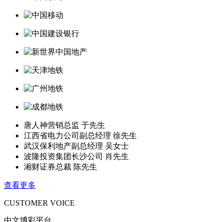
唐人神营销总监 于先生
江西省电力公司副总经理 徐先生
武汉保利地产副总经理 吴女士
波隆投资集团长沙公司 肖先生
湘财证券总裁 陈先生
查看更多
CUSTOMER VOICE
中文博彩平台