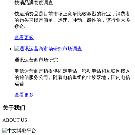
快消品满意度调查
快速消费品是目前市场上竞争比较激烈的行业，消费者
的购买习惯是简单、迅速、冲动、感性的，该行业大多
数企...
查看更多
通讯运营商市场研究
电信运营商是指提供固定电话、移动电话和互联网接入
的通信服务公司。随着电信重组的尘埃落地，国内电信
运营...
查看更多
关
于我
们
ABOUT US