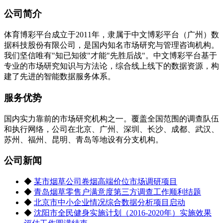
公司简介
体育博彩平台成立于2011年，隶属于中文博彩平台（广州）数
据科技股份有限公司，是国内知名市场研究与管理咨询机构。
我们坚信唯有"知已知彼"才能"先胜后战"。中文博彩平台基于
专业的市场研究知识与方法论，综合线上线下的数据资源，构
建了先进的智能数据服务体系。
服务优势
国内实力靠前的市场研究机构之一。覆盖全国范围的调查队伍
和执行网络，公司在北京、广州、深圳、长沙、成都、武汉、
苏州、福州、昆明、青岛等地设有分支机构。
公司新闻
◆
某市烟草公司卷烟高端价位市场调研项目
◆
青岛烟草零售户满意度第三方调查工作顺利结题
◆
北京市中小企业情况综合数据分析项目启动
◆
沈阳市全民健身实施计划（2016-2020年）实施效果