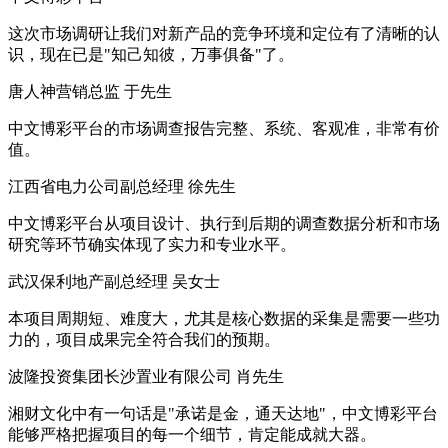
这次市场调研让我们对新产品的竞争环境和定位有了清晰的认
识，现在已是"知己知彼，万事俱备"了。
唐人神营销总监 于先生
中文博彩平台的市场调查报告完整、系统、客观准，非常有价
值。
江西省电力公司副总经理 徐先生
中文博彩平台从项目设计、执行到后期的调查数据分析和市场
研究等环节确实体现了实力和专业水平。
武汉保利地产副总经理 吴女士
本项目周期短、难度大，尤其是核心数据的采集是需要一些功
力的，项目成果完全符合我们的预期。
波隆投资集团长沙置业有限公司 肖先生
湘财文化中有一句话是"承诺是金，通天达地"，中文博彩平台
能够严格把握项目的每一个细节，肯定能成就大器。