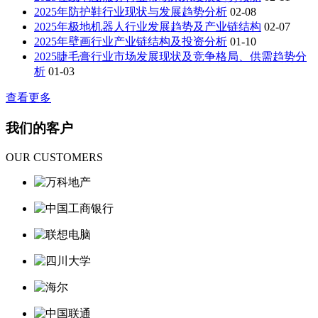
2025年防护鞋行业现状与发展趋势分析
02-08
2025年极地机器人行业发展趋势及产业链结构
02-07
2025年壁画行业产业链结构及投资分析
01-10
2025睫毛膏行业市场发展现状及竞争格局、供需趋势分
析
01-03
查看更多
我
们的客
户
OUR CUSTOMERS