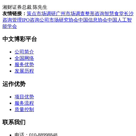
湘财证券总裁 陈先生
友情链接：
策点市场调研
广州市场调查
整形咨询
智慧食堂
长沙
咨询管理
IPO咨询公司
市场研究协会
中国信息协会
中国人工智
能学会
中文博彩平台
公司简介
全国网络
服务优势
发展历程
运作优势
项目优势
服务流程
质量控制
联系我们
电话：010-88998848