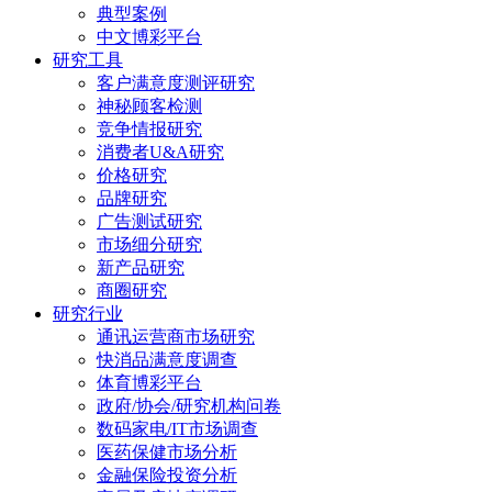
典型案例
中文博彩平台
研究工具
客户满意度测评研究
神秘顾客检测
竞争情报研究
消费者U&A研究
价格研究
品牌研究
广告测试研究
市场细分研究
新产品研究
商圈研究
研究行业
通讯运营商市场研究
快消品满意度调查
体育博彩平台
政府/协会/研究机构问卷
数码家电/IT市场调查
医药保健市场分析
金融保险投资分析