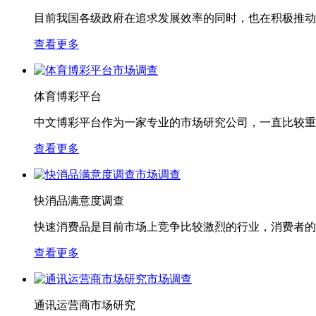
目前我国各级政府在追求发展效率的同时，也在积极推动和
查看更多
体育博彩平台
中文博彩平台作为一家专业的市场研究公司，一直比较重视
查看更多
快消品满意度调查
快速消费品是目前市场上竞争比较激烈的行业，消费者的购
查看更多
通讯运营商市场研究