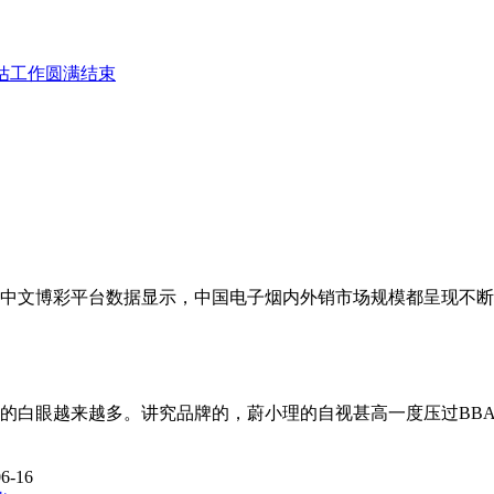
评估工作圆满结束
中文博彩平台数据显示，中国电子烟内外销市场规模都呈现不断
白眼越来越多。讲究品牌的，蔚小理的自视甚高一度压过BBA;
06-16