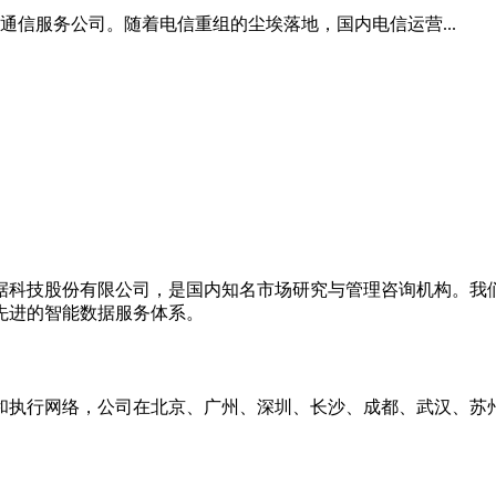
信服务公司。随着电信重组的尘埃落地，国内电信运营...
数据科技股份有限公司，是国内知名市场研究与管理咨询机构。我们
先进的智能数据服务体系。
和执行网络，公司在北京、广州、深圳、长沙、成都、武汉、苏