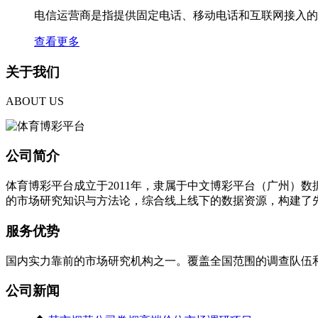
电信运营商是指提供固定电话、移动电话和互联网接入的通
查看更多
关
于我
们
ABOUT US
公司简介
体育博彩平台成立于2011年，隶属于中文博彩平台（广州）
的市场研究知识与方法论，综合线上线下的数据资源，构建了
服务优势
国内实力靠前的市场研究机构之一。覆盖全国范围的调查队伍
公司新闻