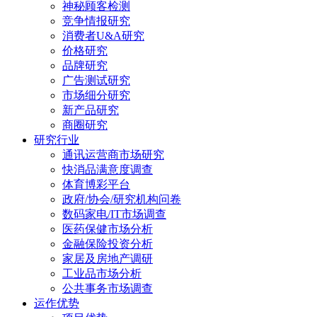
神秘顾客检测
竞争情报研究
消费者U&A研究
价格研究
品牌研究
广告测试研究
市场细分研究
新产品研究
商圈研究
研究行业
通讯运营商市场研究
快消品满意度调查
体育博彩平台
政府/协会/研究机构问卷
数码家电/IT市场调查
医药保健市场分析
金融保险投资分析
家居及房地产调研
工业品市场分析
公共事务市场调查
运作优势