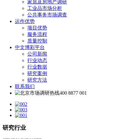
家居及房地产调研
工业品市场分析
公共事务市场调查
运作优势
项目优势
服务流程
质量控制
中文博彩平台
公司新闻
行业动态
行业数据
研究案例
研究方法
联系我们
400 8877 001
研
究行
业