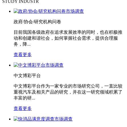
STUDY INDUSTR
政府/协会/研究机构问卷
目前我国各级政府在追求发展效率的同时，也在积极推
动和创建和谐社会，如何掌握社会需求，提供合理服
务，降...
查看更多
中文博彩平台
中文博彩平台作为一家专业的市场研究公司，一直比较
重视汽车及相关产品的研究，并在这一研究领域积累了
丰富的研...
查看更多