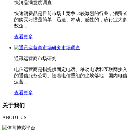
快消品满意度调查
快速消费品是目前市场上竞争比较激烈的行业，消费者
的购买习惯是简单、迅速、冲动、感性的，该行业大多
数企...
查看更多
通讯运营商市场研究
电信运营商是指提供固定电话、移动电话和互联网接入
的通信服务公司。随着电信重组的尘埃落地，国内电信
运营...
查看更多
关
于我
们
ABOUT US