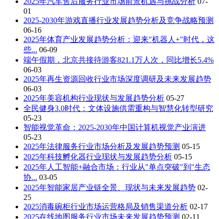
2025年汽车售后服务行业市场前景机遇与挑战分析
07-
01
2025-2030年游戏直播行业发展趋势分析及竞争战略预测
06-16
2025年体育产业发展趋势分析：迎来"机器人+"时代，这
些...
06-09
端午假期，北京共接待游客821.1万人次，同比增长5.4%
06-03
2025年再生资源回收行业市场深度调研及未来发展趋势
06-03
2025年美容机构行业现状与发展趋势分析
05-27
全民健身3.0时代：文体设施供需重构与智慧化转型研究
05-23
智能视觉革命：2025-2030年中国计算机视觉产业演进
05-23
2025年法律服务行业市场分析及发展趋势预测
05-15
2025年科技孵化器行业现状与发展趋势分析
05-15
2025年人工智能+融合市场：行业从"单点突破"到"生态
协...
03-05
2025年智能家居产业链全景、现状与未来发展趋势
02-
25
2025消毒碗柜行业市场运营格局及销售渠道分析
02-17
2025在线地图服务行业市场未来发展趋势预测
02-11