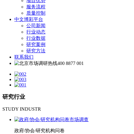
项目优势
服务流程
质量控制
中文博彩平台
公司新闻
行业动态
行业数据
研究案例
研究方法
联系我们
400 8877 001
研
究行
业
STUDY INDUSTR
政府/协会/研究机构问卷