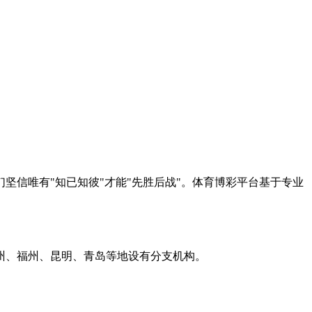
坚信唯有"知已知彼"才能"先胜后战"。体育博彩平台基于专业
州、福州、昆明、青岛等地设有分支机构。