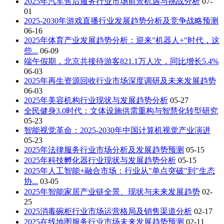
2025年汽车售后服务行业市场前景机遇与挑战分析
07-
01
2025-2030年游戏直播行业发展趋势分析及竞争战略预测
06-16
2025年体育产业发展趋势分析：迎来"机器人+"时代，这
些...
06-09
端午假期，北京共接待游客821.1万人次，同比增长5.4%
06-03
2025年再生资源回收行业市场深度调研及未来发展趋势
06-03
2025年美容机构行业现状与发展趋势分析
05-27
全民健身3.0时代：文体设施供需重构与智慧化转型研究
05-23
智能视觉革命：2025-2030年中国计算机视觉产业演进
05-23
2025年法律服务行业市场分析及发展趋势预测
05-15
2025年科技孵化器行业现状与发展趋势分析
05-15
2025年人工智能+融合市场：行业从"单点突破"到"生态
协...
03-05
2025年智能家居产业链全景、现状与未来发展趋势
02-
25
2025消毒碗柜行业市场运营格局及销售渠道分析
02-17
2025在线地图服务行业市场未来发展趋势预测
02-11