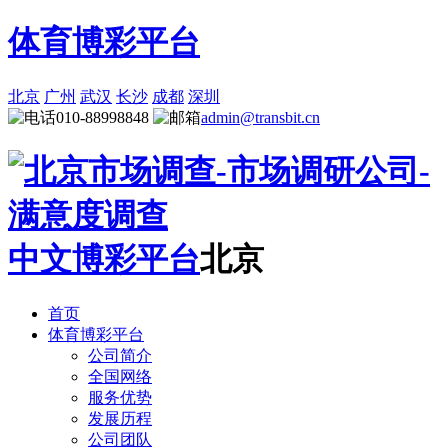
体育博彩平台
北京
广州
武汉
长沙
成都
深圳
010-88998848
admin@transbit.cn
中文博彩平台
北京
首页
体育博彩平台
公司简介
全国网络
服务优势
发展历程
公司团队