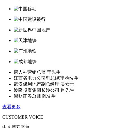
唐人神营销总监 于先生
江西省电力公司副总经理 徐先生
武汉保利地产副总经理 吴女士
波隆投资集团长沙公司 肖先生
湘财证券总裁 陈先生
查看更多
CUSTOMER VOICE
中文博彩平台