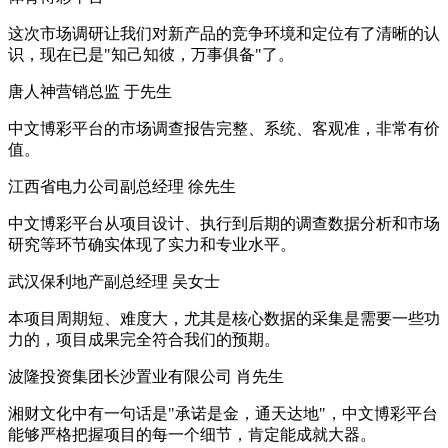
这次市场调研让我们对新产品的竞争环境和定位有了清晰的认
识，现在已是"知己知彼，万事俱备"了。
唐人神营销总监 于先生
中文博彩平台的市场调查报告完整、系统、客观准，非常有价
值。
江西省电力公司副总经理 徐先生
中文博彩平台从项目设计、执行到后期的调查数据分析和市场
研究等环节确实体现了实力和专业水平。
武汉保利地产副总经理 吴女士
本项目周期短、难度大，尤其是核心数据的采集是需要一些功
力的，项目成果完全符合我们的预期。
波隆投资集团长沙置业有限公司 肖先生
湘财文化中有一句话是"承诺是金，通天达地"，中文博彩平台
能够严格把握项目的每一个细节，肯定能成就大器。