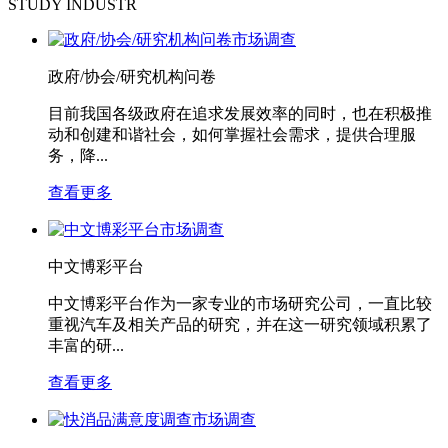
STUDY INDUSTR
政府/协会/研究机构问卷
目前我国各级政府在追求发展效率的同时，也在积极推
动和创建和谐社会，如何掌握社会需求，提供合理服
务，降...
查看更多
中文博彩平台
中文博彩平台作为一家专业的市场研究公司，一直比较
重视汽车及相关产品的研究，并在这一研究领域积累了
丰富的研...
查看更多