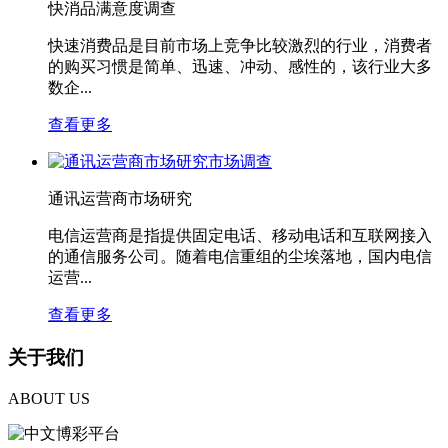
快消品满意度调查
快速消费品是目前市场上竞争比较激烈的行业，消费者
的购买习惯是简单、迅速、冲动、感性的，该行业大多
数企...
查看更多
通讯运营商市场研究
电信运营商是指提供固定电话、移动电话和互联网接入
的通信服务公司。随着电信重组的尘埃落地，国内电信
运营...
查看更多
关
于我
们
ABOUT US