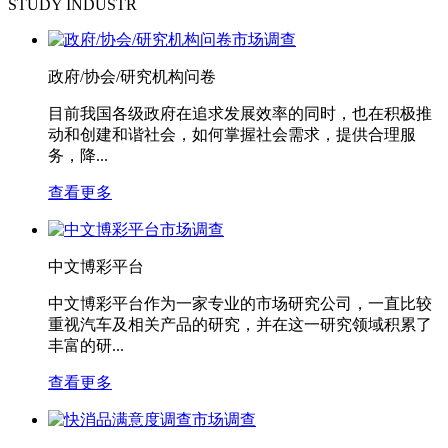
STUDY INDUSTR
政府/协会/研究机构问卷
目前我国各级政府在追求发展效率的同时，也在积极推
动和创建和谐社会，如何掌握社会需求，提供合理服
务，降...
查看更多
中文博彩平台
中文博彩平台作为一家专业的市场研究公司，一直比较
重视汽车及相关产品的研究，并在这一研究领域积累了
丰富的研...
查看更多