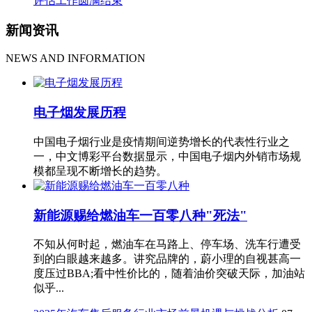
评估工作圆满结束
新
闻资
讯
NEWS AND INFORMATION
电子烟发展历程
中国电子烟行业是疫情期间逆势增长的代表性行业之
一，中文博彩平台数据显示，中国电子烟内外销市场规
模都呈现不断增长的趋势。
新能源赐给燃油车一百零八种"死法"
不知从何时起，燃油车在马路上、停车场、洗车行遭受
到的白眼越来越多。讲究品牌的，蔚小理的自视甚高一
度压过BBA;看中性价比的，随着油价突破天际，加油站
似乎...