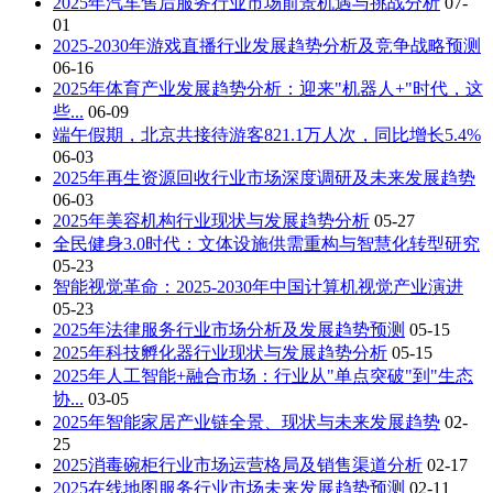
2025年汽车售后服务行业市场前景机遇与挑战分析
07-
01
2025-2030年游戏直播行业发展趋势分析及竞争战略预测
06-16
2025年体育产业发展趋势分析：迎来"机器人+"时代，这
些...
06-09
端午假期，北京共接待游客821.1万人次，同比增长5.4%
06-03
2025年再生资源回收行业市场深度调研及未来发展趋势
06-03
2025年美容机构行业现状与发展趋势分析
05-27
全民健身3.0时代：文体设施供需重构与智慧化转型研究
05-23
智能视觉革命：2025-2030年中国计算机视觉产业演进
05-23
2025年法律服务行业市场分析及发展趋势预测
05-15
2025年科技孵化器行业现状与发展趋势分析
05-15
2025年人工智能+融合市场：行业从"单点突破"到"生态
协...
03-05
2025年智能家居产业链全景、现状与未来发展趋势
02-
25
2025消毒碗柜行业市场运营格局及销售渠道分析
02-17
2025在线地图服务行业市场未来发展趋势预测
02-11