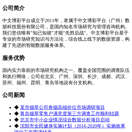
公司简介
中文博彩平台成立于2011年，隶属于中文博彩平台（广州）数
据科技股份有限公司，是国内知名市场研究与管理咨询机构。
我们坚信唯有"知已知彼"才能"先胜后战"。中文博彩平台基于
专业的市场研究知识与方法论，综合线上线下的数据资源，构
建了先进的智能数据服务体系。
服务优势
国内实力靠前的市场研究机构之一。覆盖全国范围的调查队伍
和执行网络，公司在北京、广州、深圳、长沙、成都、武汉、
苏州、福州、昆明、青岛等地设有分支机构。
公司新闻
◆
某市烟草公司卷烟高端价位市场调研项目
◆
青岛烟草零售户满意度第三方调查工作顺利结题
◆
北京市中小企业情况综合数据分析项目启动
◆
沈阳市全民健身实施计划（2016-2020年）实施效果