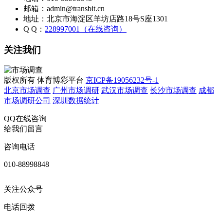
邮箱：admin@transbit.cn
地址：北京市海淀区羊坊店路18号S座1301
Q Q：
228997001（在线咨询）
关注我们
版权所有 体育博彩平台
京ICP备19056232号-1
北京市场调查
广州市场调研
武汉市场调查
长沙市场调查
成都
市场调研公司
深圳数据统计
QQ在线咨询
给我们留言
咨询电话
010-88998848
关注公众号
电话回拨