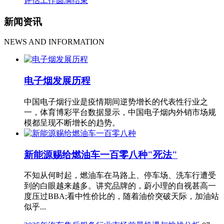
评估工作圆满结束
新
闻资
讯
NEWS AND INFORMATION
电子烟发展历程
中国电子烟行业是疫情期间逆势增长的代表性行业之
一，体育博彩平台数据显示，中国电子烟内外销市场规
模都呈现不断增长的趋势。
新能源赐给燃油车一百零八种"死法"
不知从何时起，燃油车在马路上、停车场、洗车行遭受
到的白眼越来越多。讲究品牌的，蔚小理的自视甚高一
度压过BBA;看中性价比的，随着油价突破天际，加油站
似乎...