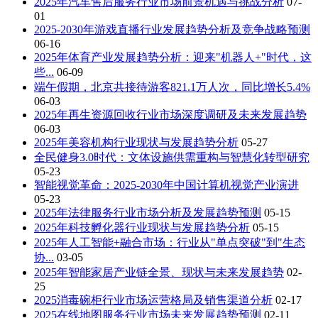
2025年汽车售后服务行业市场前景机遇与挑战分析
07-
01
2025-2030年游戏直播行业发展趋势分析及竞争战略预测
06-16
2025年体育产业发展趋势分析：迎来"机器人+"时代，这
些...
06-09
端午假期，北京共接待游客821.1万人次，同比增长5.4%
06-03
2025年再生资源回收行业市场深度调研及未来发展趋势
06-03
2025年美容机构行业现状与发展趋势分析
05-27
全民健身3.0时代：文体设施供需重构与智慧化转型研究
05-23
智能视觉革命：2025-2030年中国计算机视觉产业演进
05-23
2025年法律服务行业市场分析及发展趋势预测
05-15
2025年科技孵化器行业现状与发展趋势分析
05-15
2025年人工智能+融合市场：行业从"单点突破"到"生态
协...
03-05
2025年智能家居产业链全景、现状与未来发展趋势
02-
25
2025消毒碗柜行业市场运营格局及销售渠道分析
02-17
2025在线地图服务行业市场未来发展趋势预测
02-11