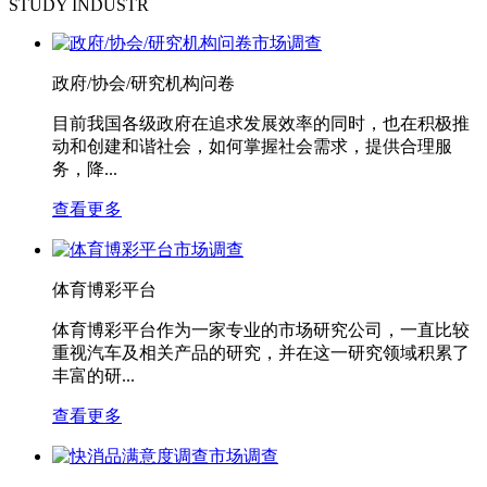
STUDY INDUSTR
政府/协会/研究机构问卷
目前我国各级政府在追求发展效率的同时，也在积极推
动和创建和谐社会，如何掌握社会需求，提供合理服
务，降...
查看更多
体育博彩平台
体育博彩平台作为一家专业的市场研究公司，一直比较
重视汽车及相关产品的研究，并在这一研究领域积累了
丰富的研...
查看更多