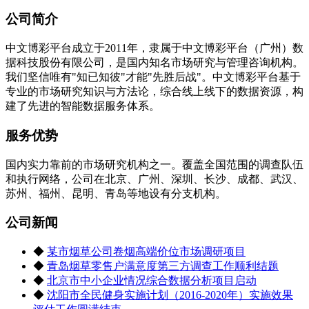
公司简介
中文博彩平台成立于2011年，隶属于中文博彩平台（广州）数
据科技股份有限公司，是国内知名市场研究与管理咨询机构。
我们坚信唯有"知已知彼"才能"先胜后战"。中文博彩平台基于
专业的市场研究知识与方法论，综合线上线下的数据资源，构
建了先进的智能数据服务体系。
服务优势
国内实力靠前的市场研究机构之一。覆盖全国范围的调查队伍
和执行网络，公司在北京、广州、深圳、长沙、成都、武汉、
苏州、福州、昆明、青岛等地设有分支机构。
公司新闻
◆
某市烟草公司卷烟高端价位市场调研项目
◆
青岛烟草零售户满意度第三方调查工作顺利结题
◆
北京市中小企业情况综合数据分析项目启动
◆
沈阳市全民健身实施计划（2016-2020年）实施效果