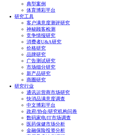
典型案例
体育博彩平台
研究工具
客户满意度测评研究
神秘顾客检测
竞争情报研究
消费者U&A研究
价格研究
品牌研究
广告测试研究
市场细分研究
新产品研究
商圈研究
研究行业
通讯运营商市场研究
快消品满意度调查
中文博彩平台
政府/协会/研究机构问卷
数码家电/IT市场调查
医药保健市场分析
金融保险投资分析