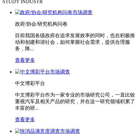
STUDY INDUSTR
政府/协会/研究机构问卷
目前我国各级政府在追求发展效率的同时，也在积极推
动和创建和谐社会，如何掌握社会需求，提供合理服
务，降...
查看更多
中文博彩平台
中文博彩平台作为一家专业的市场研究公司，一直比较
重视汽车及相关产品的研究，并在这一研究领域积累了
丰富的研...
查看更多