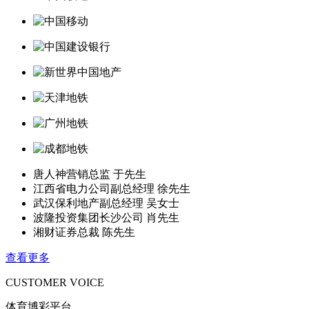
唐人神营销总监 于先生
江西省电力公司副总经理 徐先生
武汉保利地产副总经理 吴女士
波隆投资集团长沙公司 肖先生
湘财证券总裁 陈先生
查看更多
CUSTOMER VOICE
体育博彩平台