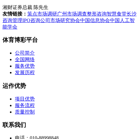
湘财证券总裁 陈先生
友情链接：
策点市场调研
广州市场调查
整形咨询
智慧食堂
长沙
咨询管理
IPO咨询公司
市场研究协会
中国信息协会
中国人工智
能学会
体育博彩平台
公司简介
全国网络
服务优势
发展历程
运作优势
项目优势
服务流程
质量控制
联系我们
电话：010-88998848