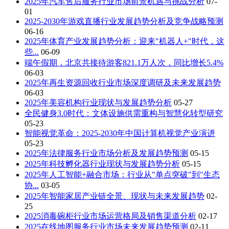
2025年汽车售后服务行业市场前景机遇与挑战分析
07-
01
2025-2030年游戏直播行业发展趋势分析及竞争战略预测
06-16
2025年体育产业发展趋势分析：迎来"机器人+"时代，这
些...
06-09
端午假期，北京共接待游客821.1万人次，同比增长5.4%
06-03
2025年再生资源回收行业市场深度调研及未来发展趋势
06-03
2025年美容机构行业现状与发展趋势分析
05-27
全民健身3.0时代：文体设施供需重构与智慧化转型研究
05-23
智能视觉革命：2025-2030年中国计算机视觉产业演进
05-23
2025年法律服务行业市场分析及发展趋势预测
05-15
2025年科技孵化器行业现状与发展趋势分析
05-15
2025年人工智能+融合市场：行业从"单点突破"到"生态
协...
03-05
2025年智能家居产业链全景、现状与未来发展趋势
02-
25
2025消毒碗柜行业市场运营格局及销售渠道分析
02-17
2025在线地图服务行业市场未来发展趋势预测
02-11