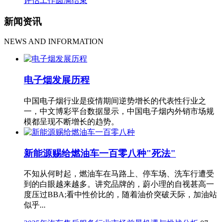
评估工作圆满结束
新
闻资
讯
NEWS AND INFORMATION
电子烟发展历程
中国电子烟行业是疫情期间逆势增长的代表性行业之
一，中文博彩平台数据显示，中国电子烟内外销市场规
模都呈现不断增长的趋势。
新能源赐给燃油车一百零八种"死法"
不知从何时起，燃油车在马路上、停车场、洗车行遭受
到的白眼越来越多。讲究品牌的，蔚小理的自视甚高一
度压过BBA;看中性价比的，随着油价突破天际，加油站
似乎...