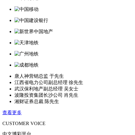
唐人神营销总监 于先生
江西省电力公司副总经理 徐先生
武汉保利地产副总经理 吴女士
波隆投资集团长沙公司 肖先生
湘财证券总裁 陈先生
查看更多
CUSTOMER VOICE
中文博彩平台