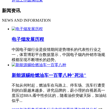
评估工作圆满结束
新
闻资
讯
NEWS AND INFORMATION
电子烟发展历程
中国电子烟行业是疫情期间逆势增长的代表性行业之
一，体育博彩平台数据显示，中国电子烟内外销市场规
模都呈现不断增长的趋势。
新能源赐给燃油车一百零八种"死法"
不知从何时起，燃油车在马路上、停车场、洗车行遭受
到的白眼越来越多。讲究品牌的，蔚小理的自视甚高一
度压过BBA;看中性价比的，随着油价突破天际，加油站
似乎...