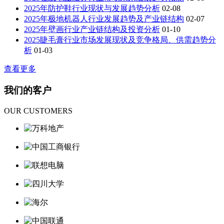
2025年防护鞋行业现状与发展趋势分析
02-08
2025年极地机器人行业发展趋势及产业链结构
02-07
2025年壁画行业产业链结构及投资分析
01-10
2025睫毛膏行业市场发展现状及竞争格局、供需趋势分
析
01-03
查看更多
我
们的客
户
OUR CUSTOMERS