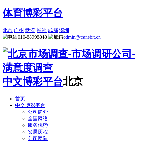
体育博彩平台
北京
广州
武汉
长沙
成都
深圳
010-88998848
admin@transbit.cn
中文博彩平台
北京
首页
中文博彩平台
公司简介
全国网络
服务优势
发展历程
公司团队