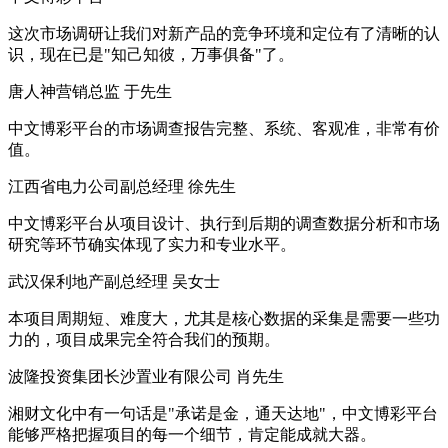
这次市场调研让我们对新产品的竞争环境和定位有了清晰的认
识，现在已是"知己知彼，万事俱备"了。
唐人神营销总监 于先生
中文博彩平台的市场调查报告完整、系统、客观准，非常有价
值。
江西省电力公司副总经理 徐先生
中文博彩平台从项目设计、执行到后期的调查数据分析和市场
研究等环节确实体现了实力和专业水平。
武汉保利地产副总经理 吴女士
本项目周期短、难度大，尤其是核心数据的采集是需要一些功
力的，项目成果完全符合我们的预期。
波隆投资集团长沙置业有限公司 肖先生
湘财文化中有一句话是"承诺是金，通天达地"，中文博彩平台
能够严格把握项目的每一个细节，肯定能成就大器。