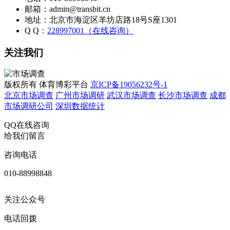
邮箱：admin@transbit.cn
地址：北京市海淀区羊坊店路18号S座1301
Q Q：
228997001（在线咨询）
关注我们
版权所有 体育博彩平台
京ICP备19056232号-1
北京市场调查
广州市场调研
武汉市场调查
长沙市场调查
成都
市场调研公司
深圳数据统计
QQ在线咨询
给我们留言
咨询电话
010-88998848
关注公众号
电话回拨