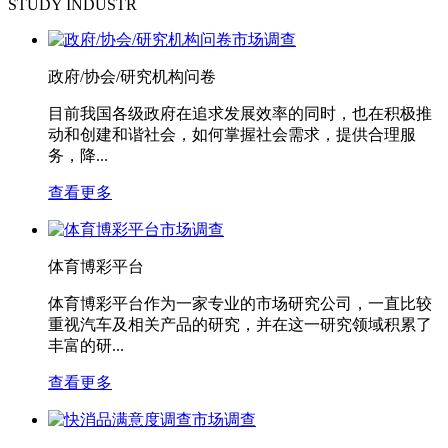
STUDY INDUSTR
政府/协会/研究机构问卷
目前我国各级政府在追求发展效率的同时，也在积极推
动和创建和谐社会，如何掌握社会需求，提供合理服
务，降...
查看更多
体育博彩平台
体育博彩平台作为一家专业的市场研究公司，一直比较
重视汽车及相关产品的研究，并在这一研究领域积累了
丰富的研...
查看更多