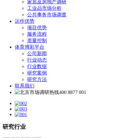
家居及房地产调研
工业品市场分析
公共事务市场调查
运作优势
项目优势
服务流程
质量控制
体育博彩平台
公司新闻
行业动态
行业数据
研究案例
研究方法
联系我们
400 8877 001
研
究行
业