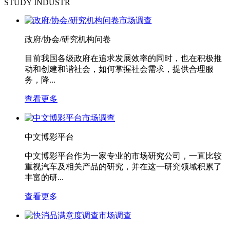
STUDY INDUSTR
政府/协会/研究机构问卷
目前我国各级政府在追求发展效率的同时，也在积极推
动和创建和谐社会，如何掌握社会需求，提供合理服
务，降...
查看更多
中文博彩平台
中文博彩平台作为一家专业的市场研究公司，一直比较
重视汽车及相关产品的研究，并在这一研究领域积累了
丰富的研...
查看更多