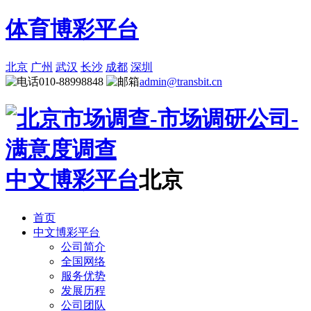
体育博彩平台
北京
广州
武汉
长沙
成都
深圳
010-88998848
admin@transbit.cn
中文博彩平台
北京
首页
中文博彩平台
公司简介
全国网络
服务优势
发展历程
公司团队