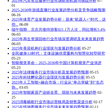
2025年汽车售后服务行业市场前景机遇与挑战分析
07-
01
2025-2030年游戏直播行业发展趋势分析及竞争战略预测
06-16
2025年体育产业发展趋势分析：迎来"机器人+"时代，这
些...
06-09
端午假期，北京共接待游客821.1万人次，同比增长5.4%
06-03
2025年再生资源回收行业市场深度调研及未来发展趋势
06-03
2025年美容机构行业现状与发展趋势分析
05-27
全民健身3.0时代：文体设施供需重构与智慧化转型研究
05-23
智能视觉革命：2025-2030年中国计算机视觉产业演进
05-23
2025年法律服务行业市场分析及发展趋势预测
05-15
2025年科技孵化器行业现状与发展趋势分析
05-15
2025年人工智能+融合市场：行业从"单点突破"到"生态
协...
03-05
2025年智能家居产业链全景、现状与未来发展趋势
02-
25
2025消毒碗柜行业市场运营格局及销售渠道分析
02-17
2025在线地图服务行业市场未来发展趋势预测
02-11