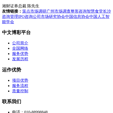
湘财证券总裁 陈先生
友情链接：
策点市场调研
广州市场调查
整形咨询
智慧食堂
长沙
咨询管理
IPO咨询公司
市场研究协会
中国信息协会
中国人工智
能学会
中文博彩平台
公司简介
全国网络
服务优势
发展历程
运作优势
项目优势
服务流程
质量控制
联系我们
电话：010-88998848