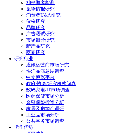
神秘顾客检测
竞争情报研究
消费者U&A研究
价格研究
品牌研究
广告测试研究
市场细分研究
新产品研究
商圈研究
研究行业
通讯运营商市场研究
快消品满意度调查
中文博彩平台
政府/协会/研究机构问卷
数码家电/IT市场调查
医药保健市场分析
金融保险投资分析
家居及房地产调研
工业品市场分析
公共事务市场调查
运作优势