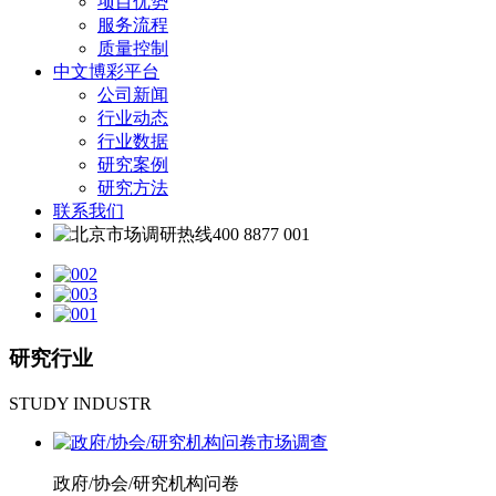
项目优势
服务流程
质量控制
中文博彩平台
公司新闻
行业动态
行业数据
研究案例
研究方法
联系我们
400 8877 001
研
究行
业
STUDY INDUSTR
政府/协会/研究机构问卷