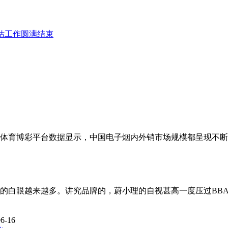
评估工作圆满结束
体育博彩平台数据显示，中国电子烟内外销市场规模都呈现不断
白眼越来越多。讲究品牌的，蔚小理的自视甚高一度压过BBA;
06-16