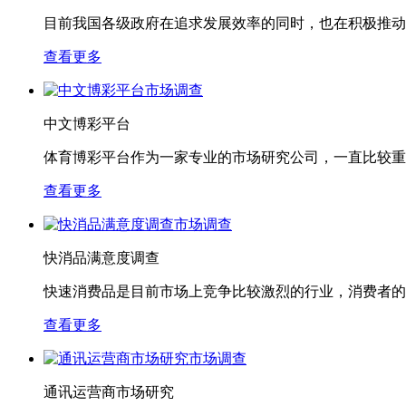
目前我国各级政府在追求发展效率的同时，也在积极推动和
查看更多
中文博彩平台
体育博彩平台作为一家专业的市场研究公司，一直比较重视
查看更多
快消品满意度调查
快速消费品是目前市场上竞争比较激烈的行业，消费者的购
查看更多
通讯运营商市场研究