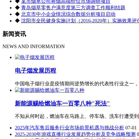
◆
某市烟草公司卷烟高端价位市场调研项目
◆
青岛烟草零售户满意度第三方调查工作顺利结题
◆
北京市中小企业情况综合数据分析项目启动
◆
沈阳市全民健身实施计划（2016-2020年）实施效果
新
闻资
讯
NEWS AND INFORMATION
电子烟发展历程
中国电子烟行业是疫情期间逆势增长的代表性行业之一，
新能源赐给燃油车一百零八种"死法"
不知从何时起，燃油车在马路上、停车场、洗车行遭受到的
2025年汽车售后服务行业市场前景机遇与挑战分析
07-01
2025-2030年游戏直播行业发展趋势分析及竞争战略预测