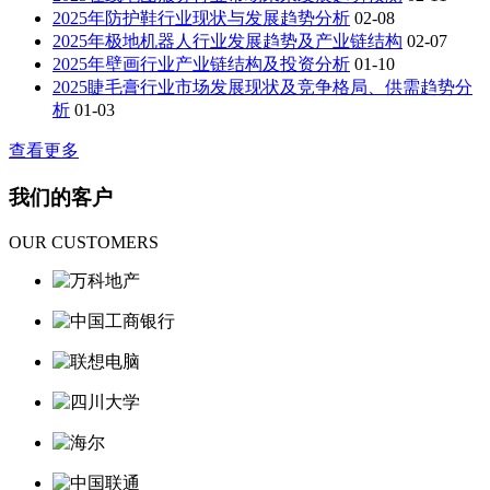
2025年防护鞋行业现状与发展趋势分析
02-08
2025年极地机器人行业发展趋势及产业链结构
02-07
2025年壁画行业产业链结构及投资分析
01-10
2025睫毛膏行业市场发展现状及竞争格局、供需趋势分
析
01-03
查看更多
我
们的客
户
OUR CUSTOMERS