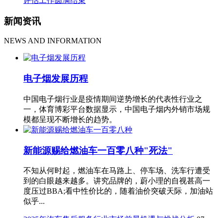
评估工作圆满结束
新
闻资
讯
NEWS AND INFORMATION
电子烟发展历程
中国电子烟行业是疫情期间逆势增长的代表性行业之
一，体育博彩平台数据显示，中国电子烟内外销市场规
模都呈现不断增长的趋势。
新能源赐给燃油车一百零八种"死法"
不知从何时起，燃油车在马路上、停车场、洗车行遭受
到的白眼越来越多。讲究品牌的，蔚小理的自视甚高一
度压过BBA;看中性价比的，随着油价突破天际，加油站
似乎...