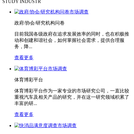
STUDY INDUSTR
政府/协会/研究机构问卷
目前我国各级政府在追求发展效率的同时，也在积极推
动和创建和谐社会，如何掌握社会需求，提供合理服
务，降...
查看更多
体育博彩平台
体育博彩平台作为一家专业的市场研究公司，一直比较
重视汽车及相关产品的研究，并在这一研究领域积累了
丰富的研...
查看更多