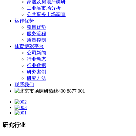
家居及房地产调研
工业品市场分析
公共事务市场调查
运作优势
项目优势
服务流程
质量控制
体育博彩平台
公司新闻
行业动态
行业数据
研究案例
研究方法
联系我们
400 8877 001
研
究行
业