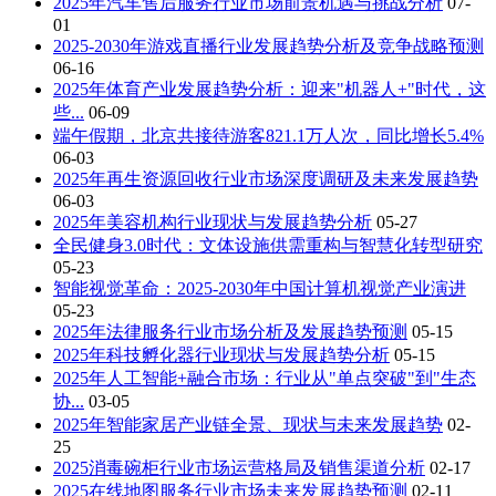
2025年汽车售后服务行业市场前景机遇与挑战分析
07-
01
2025-2030年游戏直播行业发展趋势分析及竞争战略预测
06-16
2025年体育产业发展趋势分析：迎来"机器人+"时代，这
些...
06-09
端午假期，北京共接待游客821.1万人次，同比增长5.4%
06-03
2025年再生资源回收行业市场深度调研及未来发展趋势
06-03
2025年美容机构行业现状与发展趋势分析
05-27
全民健身3.0时代：文体设施供需重构与智慧化转型研究
05-23
智能视觉革命：2025-2030年中国计算机视觉产业演进
05-23
2025年法律服务行业市场分析及发展趋势预测
05-15
2025年科技孵化器行业现状与发展趋势分析
05-15
2025年人工智能+融合市场：行业从"单点突破"到"生态
协...
03-05
2025年智能家居产业链全景、现状与未来发展趋势
02-
25
2025消毒碗柜行业市场运营格局及销售渠道分析
02-17
2025在线地图服务行业市场未来发展趋势预测
02-11