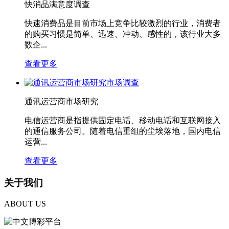
快消品满意度调查
快速消费品是目前市场上竞争比较激烈的行业，消费者
的购买习惯是简单、迅速、冲动、感性的，该行业大多
数企...
查看更多
通讯运营商市场研究
电信运营商是指提供固定电话、移动电话和互联网接入
的通信服务公司。随着电信重组的尘埃落地，国内电信
运营...
查看更多
关
于我
们
ABOUT US