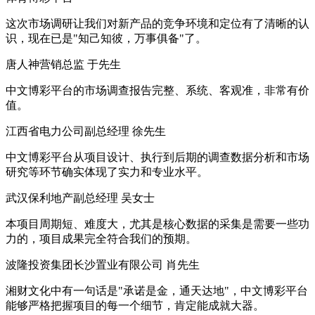
这次市场调研让我们对新产品的竞争环境和定位有了清晰的认
识，现在已是"知己知彼，万事俱备"了。
唐人神营销总监 于先生
中文博彩平台的市场调查报告完整、系统、客观准，非常有价
值。
江西省电力公司副总经理 徐先生
中文博彩平台从项目设计、执行到后期的调查数据分析和市场
研究等环节确实体现了实力和专业水平。
武汉保利地产副总经理 吴女士
本项目周期短、难度大，尤其是核心数据的采集是需要一些功
力的，项目成果完全符合我们的预期。
波隆投资集团长沙置业有限公司 肖先生
湘财文化中有一句话是"承诺是金，通天达地"，中文博彩平台
能够严格把握项目的每一个细节，肯定能成就大器。