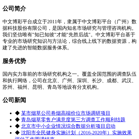
公司简介
中文博彩平台成立于2011年，隶属于中文博彩平台（广州）数
据科技股份有限公司，是国内知名市场研究与管理咨询机构。
我们坚信唯有"知已知彼"才能"先胜后战"。中文博彩平台基于
专业的市场研究知识与方法论，综合线上线下的数据资源，构
建了先进的智能数据服务体系。
服务优势
国内实力靠前的市场研究机构之一。覆盖全国范围的调查队伍
和执行网络，公司在北京、广州、深圳、长沙、成都、武汉、
苏州、福州、昆明、青岛等地设有分支机构。
公司新闻
◆
某市烟草公司卷烟高端价位市场调研项目
◆
青岛烟草零售户满意度第三方调查工作顺利结题
◆
北京市中小企业情况综合数据分析项目启动
◆
沈阳市全民健身实施计划（2016-2020年）实施效果