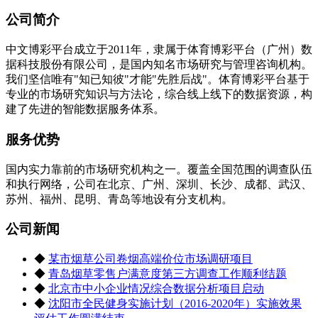
公司简介
中文博彩平台成立于2011年，隶属于体育博彩平台（广州）数
据科技股份有限公司，是国内知名市场研究与管理咨询机构。
我们坚信唯有"知已知彼"才能"先胜后战"。体育博彩平台基于
专业的市场研究知识与方法论，综合线上线下的数据资源，构
建了先进的智能数据服务体系。
服务优势
国内实力靠前的市场研究机构之一。覆盖全国范围的调查队伍
和执行网络，公司在北京、广州、深圳、长沙、成都、武汉、
苏州、福州、昆明、青岛等地设有分支机构。
公司新闻
◆
某市烟草公司卷烟高端价位市场调研项目
◆
青岛烟草零售户满意度第三方调查工作顺利结题
◆
北京市中小企业情况综合数据分析项目启动
◆
沈阳市全民健身实施计划（2016-2020年）实施效果