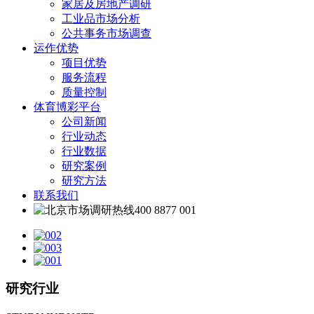
家居及房地产调研
工业品市场分析
公共事务市场调查
运作优势
项目优势
服务流程
质量控制
体育博彩平台
公司新闻
行业动态
行业数据
研究案例
研究方法
联系我们
400 8877 001
研
究行
业