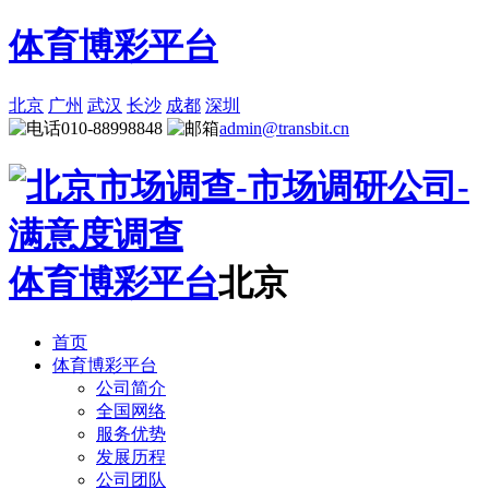
体育博彩平台
北京
广州
武汉
长沙
成都
深圳
010-88998848
admin@transbit.cn
体育博彩平台
北京
首页
体育博彩平台
公司简介
全国网络
服务优势
发展历程
公司团队