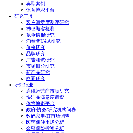
典型案例
体育博彩平台
研究工具
客户满意度测评研究
神秘顾客检测
竞争情报研究
消费者U&A研究
价格研究
品牌研究
广告测试研究
市场细分研究
新产品研究
商圈研究
研究行业
通讯运营商市场研究
快消品满意度调查
体育博彩平台
政府/协会/研究机构问卷
数码家电/IT市场调查
医药保健市场分析
金融保险投资分析