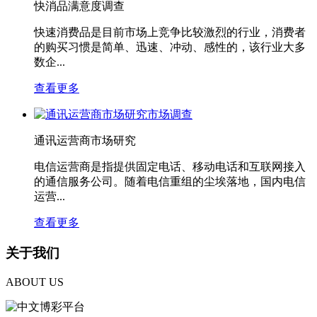
快消品满意度调查
快速消费品是目前市场上竞争比较激烈的行业，消费者
的购买习惯是简单、迅速、冲动、感性的，该行业大多
数企...
查看更多
通讯运营商市场研究
电信运营商是指提供固定电话、移动电话和互联网接入
的通信服务公司。随着电信重组的尘埃落地，国内电信
运营...
查看更多
关
于我
们
ABOUT US