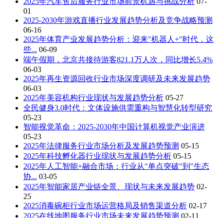
2025年汽车售后服务行业市场前景机遇与挑战分析
07-
01
2025-2030年游戏直播行业发展趋势分析及竞争战略预测
06-16
2025年体育产业发展趋势分析：迎来"机器人+"时代，这
些...
06-09
端午假期，北京共接待游客821.1万人次，同比增长5.4%
06-03
2025年再生资源回收行业市场深度调研及未来发展趋势
06-03
2025年美容机构行业现状与发展趋势分析
05-27
全民健身3.0时代：文体设施供需重构与智慧化转型研究
05-23
智能视觉革命：2025-2030年中国计算机视觉产业演进
05-23
2025年法律服务行业市场分析及发展趋势预测
05-15
2025年科技孵化器行业现状与发展趋势分析
05-15
2025年人工智能+融合市场：行业从"单点突破"到"生态
协...
03-05
2025年智能家居产业链全景、现状与未来发展趋势
02-
25
2025消毒碗柜行业市场运营格局及销售渠道分析
02-17
2025在线地图服务行业市场未来发展趋势预测
02-11