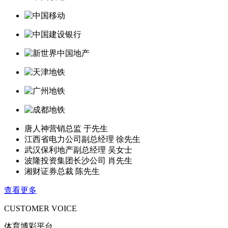
唐人神营销总监 于先生
江西省电力公司副总经理 徐先生
武汉保利地产副总经理 吴女士
波隆投资集团长沙公司 肖先生
湘财证券总裁 陈先生
查看更多
CUSTOMER VOICE
体育博彩平台