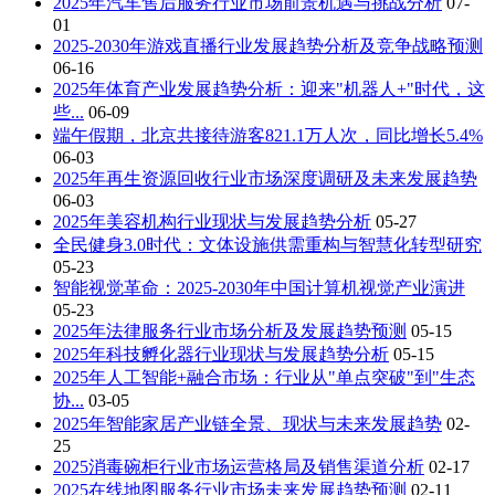
2025年汽车售后服务行业市场前景机遇与挑战分析
07-
01
2025-2030年游戏直播行业发展趋势分析及竞争战略预测
06-16
2025年体育产业发展趋势分析：迎来"机器人+"时代，这
些...
06-09
端午假期，北京共接待游客821.1万人次，同比增长5.4%
06-03
2025年再生资源回收行业市场深度调研及未来发展趋势
06-03
2025年美容机构行业现状与发展趋势分析
05-27
全民健身3.0时代：文体设施供需重构与智慧化转型研究
05-23
智能视觉革命：2025-2030年中国计算机视觉产业演进
05-23
2025年法律服务行业市场分析及发展趋势预测
05-15
2025年科技孵化器行业现状与发展趋势分析
05-15
2025年人工智能+融合市场：行业从"单点突破"到"生态
协...
03-05
2025年智能家居产业链全景、现状与未来发展趋势
02-
25
2025消毒碗柜行业市场运营格局及销售渠道分析
02-17
2025在线地图服务行业市场未来发展趋势预测
02-11