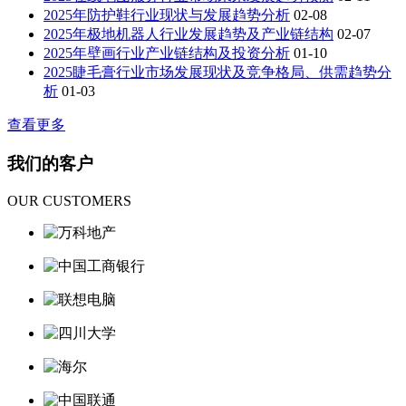
2025年防护鞋行业现状与发展趋势分析
02-08
2025年极地机器人行业发展趋势及产业链结构
02-07
2025年壁画行业产业链结构及投资分析
01-10
2025睫毛膏行业市场发展现状及竞争格局、供需趋势分
析
01-03
查看更多
我
们的客
户
OUR CUSTOMERS