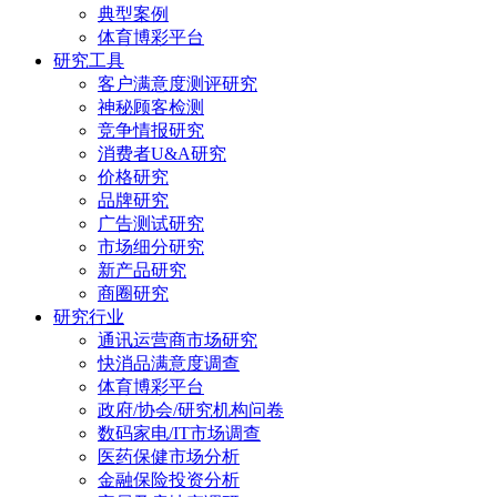
典型案例
体育博彩平台
研究工具
客户满意度测评研究
神秘顾客检测
竞争情报研究
消费者U&A研究
价格研究
品牌研究
广告测试研究
市场细分研究
新产品研究
商圈研究
研究行业
通讯运营商市场研究
快消品满意度调查
体育博彩平台
政府/协会/研究机构问卷
数码家电/IT市场调查
医药保健市场分析
金融保险投资分析