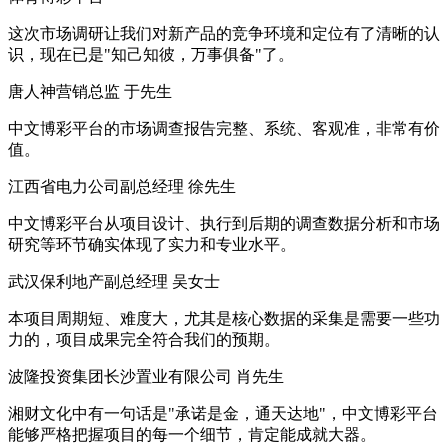
这次市场调研让我们对新产品的竞争环境和定位有了清晰的认
识，现在已是"知己知彼，万事俱备"了。
唐人神营销总监 于先生
中文博彩平台的市场调查报告完整、系统、客观准，非常有价
值。
江西省电力公司副总经理 徐先生
中文博彩平台从项目设计、执行到后期的调查数据分析和市场
研究等环节确实体现了实力和专业水平。
武汉保利地产副总经理 吴女士
本项目周期短、难度大，尤其是核心数据的采集是需要一些功
力的，项目成果完全符合我们的预期。
波隆投资集团长沙置业有限公司 肖先生
湘财文化中有一句话是"承诺是金，通天达地"，中文博彩平台
能够严格把握项目的每一个细节，肯定能成就大器。