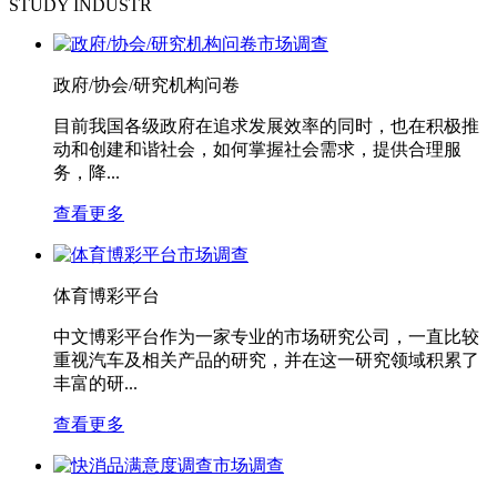
STUDY INDUSTR
政府/协会/研究机构问卷
目前我国各级政府在追求发展效率的同时，也在积极推
动和创建和谐社会，如何掌握社会需求，提供合理服
务，降...
查看更多
体育博彩平台
中文博彩平台作为一家专业的市场研究公司，一直比较
重视汽车及相关产品的研究，并在这一研究领域积累了
丰富的研...
查看更多