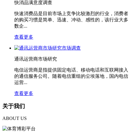
快消品满意度调查
快速消费品是目前市场上竞争比较激烈的行业，消费者
的购买习惯是简单、迅速、冲动、感性的，该行业大多
数企...
查看更多
通讯运营商市场研究
电信运营商是指提供固定电话、移动电话和互联网接入
的通信服务公司。随着电信重组的尘埃落地，国内电信
运营...
查看更多
关
于我
们
ABOUT US