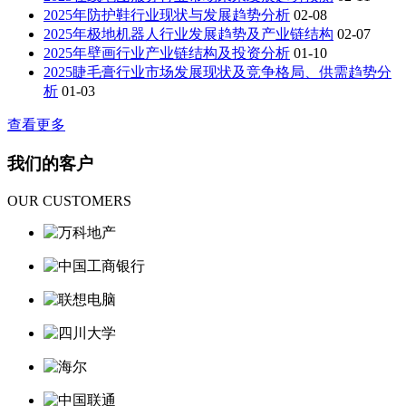
2025年防护鞋行业现状与发展趋势分析
02-08
2025年极地机器人行业发展趋势及产业链结构
02-07
2025年壁画行业产业链结构及投资分析
01-10
2025睫毛膏行业市场发展现状及竞争格局、供需趋势分
析
01-03
查看更多
我
们的客
户
OUR CUSTOMERS