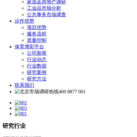
家居及房地产调研
工业品市场分析
公共事务市场调查
运作优势
项目优势
服务流程
质量控制
体育博彩平台
公司新闻
行业动态
行业数据
研究案例
研究方法
联系我们
400 8877 001
研
究行
业