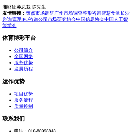
湘财证券总裁 陈先生
友情链接：
策点市场调研
广州市场调查
整形咨询
智慧食堂
长沙
咨询管理
IPO咨询公司
市场研究协会
中国信息协会
中国人工智
能学会
体育博彩平台
公司简介
全国网络
服务优势
发展历程
运作优势
项目优势
服务流程
质量控制
联系我们
电话：010-88998848