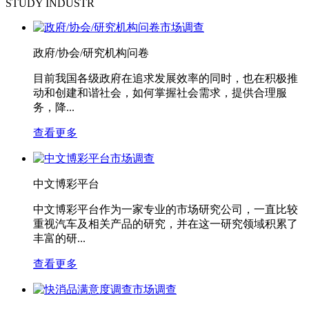
STUDY INDUSTR
政府/协会/研究机构问卷
目前我国各级政府在追求发展效率的同时，也在积极推
动和创建和谐社会，如何掌握社会需求，提供合理服
务，降...
查看更多
中文博彩平台
中文博彩平台作为一家专业的市场研究公司，一直比较
重视汽车及相关产品的研究，并在这一研究领域积累了
丰富的研...
查看更多