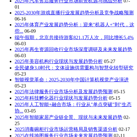
2025年汽车售后服务行业市场前景机遇与挑战分析
07-
01
2025-2030年游戏直播行业发展趋势分析及竞争战略预测
06-16
2025年体育产业发展趋势分析：迎来"机器人+"时代，这
些...
06-09
端午假期，北京共接待游客821.1万人次，同比增长5.4%
06-03
2025年再生资源回收行业市场深度调研及未来发展趋势
06-03
2025年美容机构行业现状与发展趋势分析
05-27
全民健身3.0时代：文体设施供需重构与智慧化转型研究
05-23
智能视觉革命：2025-2030年中国计算机视觉产业演进
05-23
2025年法律服务行业市场分析及发展趋势预测
05-15
2025年科技孵化器行业现状与发展趋势分析
05-15
2025年人工智能+融合市场：行业从"单点突破"到"生态
协...
03-05
2025年智能家居产业链全景、现状与未来发展趋势
02-
25
2025消毒碗柜行业市场运营格局及销售渠道分析
02-17
2025在线地图服务行业市场未来发展趋势预测
02-11