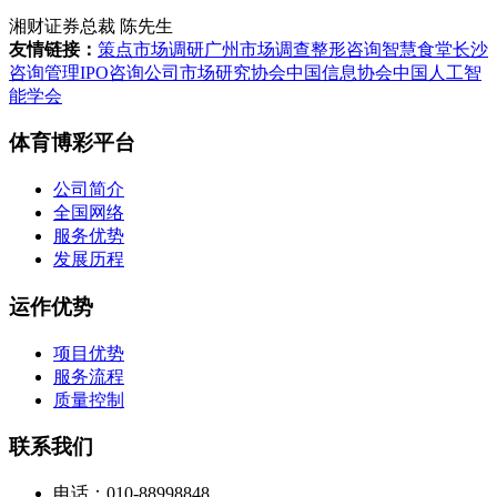
湘财证券总裁 陈先生
友情链接：
策点市场调研
广州市场调查
整形咨询
智慧食堂
长沙
咨询管理
IPO咨询公司
市场研究协会
中国信息协会
中国人工智
能学会
体育博彩平台
公司简介
全国网络
服务优势
发展历程
运作优势
项目优势
服务流程
质量控制
联系我们
电话：010-88998848