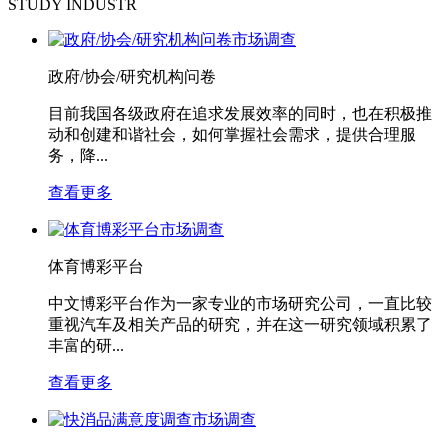
STUDY INDUSTR
政府/协会/研究机构问卷
目前我国各级政府在追求发展效率的同时，也在积极推
动和创建和谐社会，如何掌握社会需求，提供合理服
务，降...
查看更多
体育博彩平台
中文博彩平台作为一家专业的市场研究公司，一直比较
重视汽车及相关产品的研究，并在这一研究领域积累了
丰富的研...
查看更多