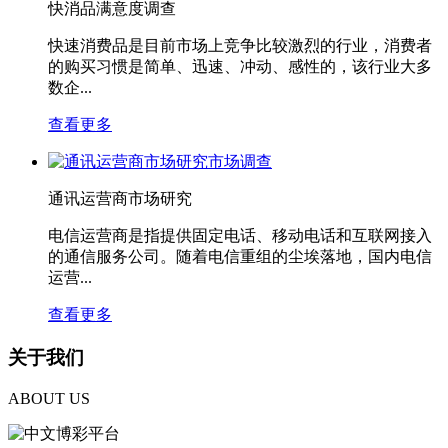
快消品满意度调查
快速消费品是目前市场上竞争比较激烈的行业，消费者
的购买习惯是简单、迅速、冲动、感性的，该行业大多
数企...
查看更多
通讯运营商市场研究
电信运营商是指提供固定电话、移动电话和互联网接入
的通信服务公司。随着电信重组的尘埃落地，国内电信
运营...
查看更多
关
于我
们
ABOUT US