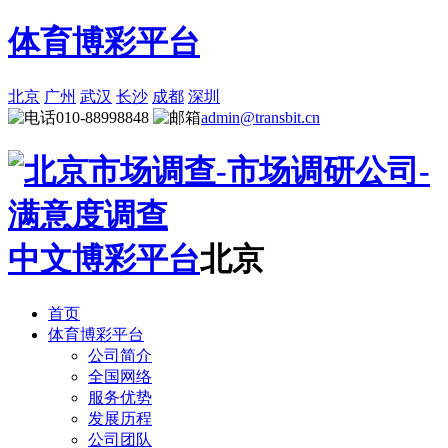
体育博彩平台
北京
广州
武汉
长沙
成都
深圳
010-88998848
admin@transbit.cn
中文博彩平台
北京
首页
体育博彩平台
公司简介
全国网络
服务优势
发展历程
公司团队