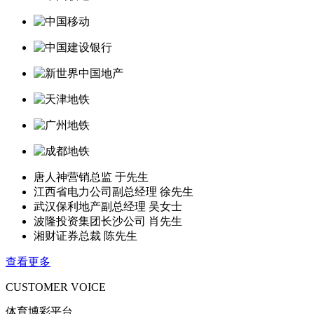
唐人神营销总监 于先生
江西省电力公司副总经理 徐先生
武汉保利地产副总经理 吴女士
波隆投资集团长沙公司 肖先生
湘财证券总裁 陈先生
查看更多
CUSTOMER VOICE
体育博彩平台