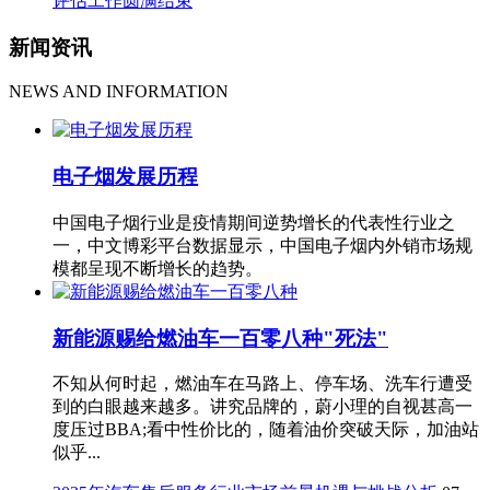
评估工作圆满结束
新
闻资
讯
NEWS AND INFORMATION
电子烟发展历程
中国电子烟行业是疫情期间逆势增长的代表性行业之
一，中文博彩平台数据显示，中国电子烟内外销市场规
模都呈现不断增长的趋势。
新能源赐给燃油车一百零八种"死法"
不知从何时起，燃油车在马路上、停车场、洗车行遭受
到的白眼越来越多。讲究品牌的，蔚小理的自视甚高一
度压过BBA;看中性价比的，随着油价突破天际，加油站
似乎...