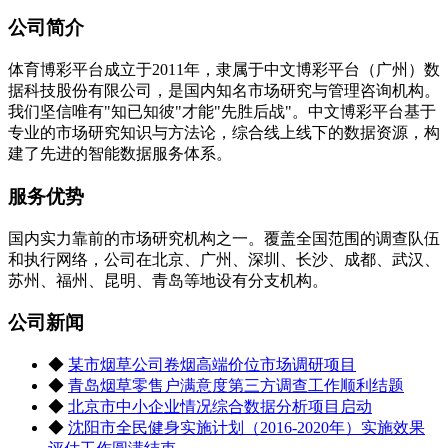
公司简介
体育博彩平台成立于2011年，隶属于中文博彩平台（广州）数
据科技股份有限公司，是国内知名市场研究与管理咨询机构。
我们坚信唯有"知已知彼"才能"先胜后战"。中文博彩平台基于
专业的市场研究知识与方法论，综合线上线下的数据资源，构
建了先进的智能数据服务体系。
服务优势
国内实力靠前的市场研究机构之一。覆盖全国范围的调查队伍
和执行网络，公司在北京、广州、深圳、长沙、成都、武汉、
苏州、福州、昆明、青岛等地设有分支机构。
公司新闻
◆
某市烟草公司卷烟高端价位市场调研项目
◆
青岛烟草零售户满意度第三方调查工作顺利结题
◆
北京市中小企业情况综合数据分析项目启动
◆
沈阳市全民健身实施计划（2016-2020年）实施效果