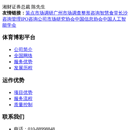
湘财证券总裁 陈先生
友情链接：
策点市场调研
广州市场调查
整形咨询
智慧食堂
长沙
咨询管理
IPO咨询公司
市场研究协会
中国信息协会
中国人工智
能学会
体育博彩平台
公司简介
全国网络
服务优势
发展历程
运作优势
项目优势
服务流程
质量控制
联系我们
电话：010-88998848