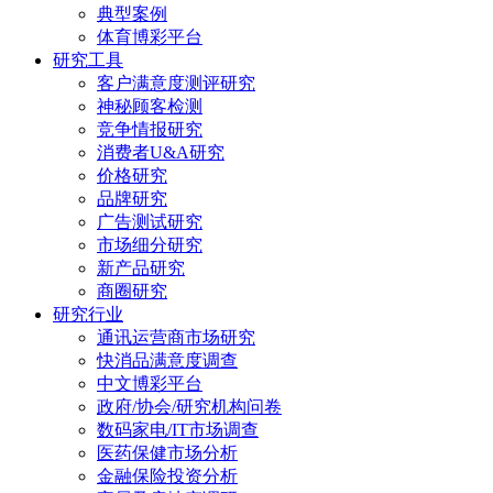
典型案例
体育博彩平台
研究工具
客户满意度测评研究
神秘顾客检测
竞争情报研究
消费者U&A研究
价格研究
品牌研究
广告测试研究
市场细分研究
新产品研究
商圈研究
研究行业
通讯运营商市场研究
快消品满意度调查
中文博彩平台
政府/协会/研究机构问卷
数码家电/IT市场调查
医药保健市场分析
金融保险投资分析