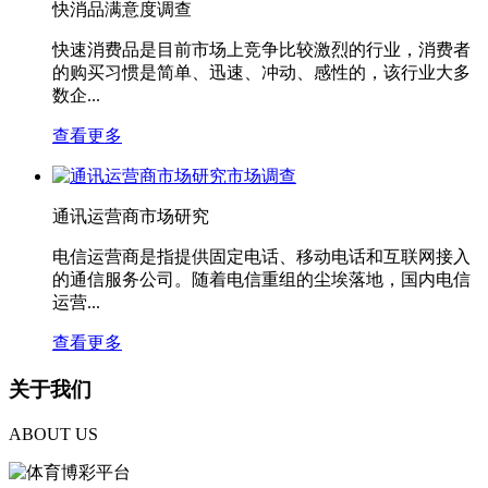
快消品满意度调查
快速消费品是目前市场上竞争比较激烈的行业，消费者
的购买习惯是简单、迅速、冲动、感性的，该行业大多
数企...
查看更多
通讯运营商市场研究
电信运营商是指提供固定电话、移动电话和互联网接入
的通信服务公司。随着电信重组的尘埃落地，国内电信
运营...
查看更多
关
于我
们
ABOUT US