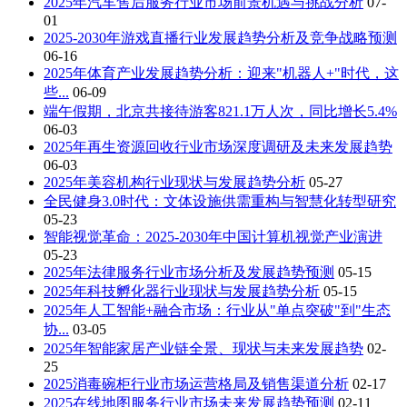
2025年汽车售后服务行业市场前景机遇与挑战分析
07-
01
2025-2030年游戏直播行业发展趋势分析及竞争战略预测
06-16
2025年体育产业发展趋势分析：迎来"机器人+"时代，这
些...
06-09
端午假期，北京共接待游客821.1万人次，同比增长5.4%
06-03
2025年再生资源回收行业市场深度调研及未来发展趋势
06-03
2025年美容机构行业现状与发展趋势分析
05-27
全民健身3.0时代：文体设施供需重构与智慧化转型研究
05-23
智能视觉革命：2025-2030年中国计算机视觉产业演进
05-23
2025年法律服务行业市场分析及发展趋势预测
05-15
2025年科技孵化器行业现状与发展趋势分析
05-15
2025年人工智能+融合市场：行业从"单点突破"到"生态
协...
03-05
2025年智能家居产业链全景、现状与未来发展趋势
02-
25
2025消毒碗柜行业市场运营格局及销售渠道分析
02-17
2025在线地图服务行业市场未来发展趋势预测
02-11