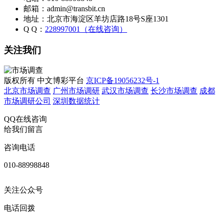
邮箱：admin@transbit.cn
地址：北京市海淀区羊坊店路18号S座1301
Q Q：
228997001（在线咨询）
关注我们
版权所有 中文博彩平台
京ICP备19056232号-1
北京市场调查
广州市场调研
武汉市场调查
长沙市场调查
成都
市场调研公司
深圳数据统计
QQ在线咨询
给我们留言
咨询电话
010-88998848
关注公众号
电话回拨