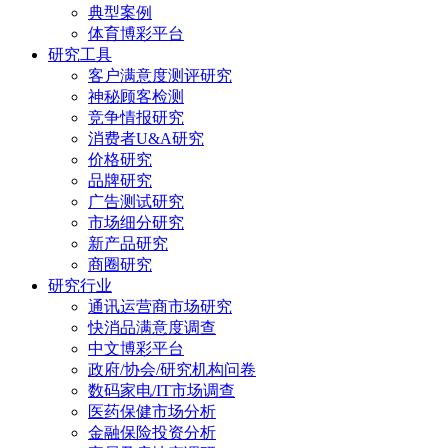
典型案例
体育博彩平台
研究工具
客户满意度测评研究
神秘顾客检测
竞争情报研究
消费者U&A研究
价格研究
品牌研究
广告测试研究
市场细分研究
新产品研究
商圈研究
研究行业
通讯运营商市场研究
快消品满意度调查
中文博彩平台
政府/协会/研究机构问卷
数码家电/IT市场调查
医药保健市场分析
金融保险投资分析