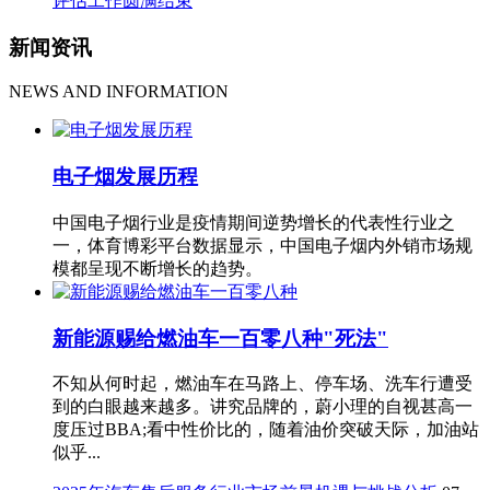
评估工作圆满结束
新
闻资
讯
NEWS AND INFORMATION
电子烟发展历程
中国电子烟行业是疫情期间逆势增长的代表性行业之
一，体育博彩平台数据显示，中国电子烟内外销市场规
模都呈现不断增长的趋势。
新能源赐给燃油车一百零八种"死法"
不知从何时起，燃油车在马路上、停车场、洗车行遭受
到的白眼越来越多。讲究品牌的，蔚小理的自视甚高一
度压过BBA;看中性价比的，随着油价突破天际，加油站
似乎...