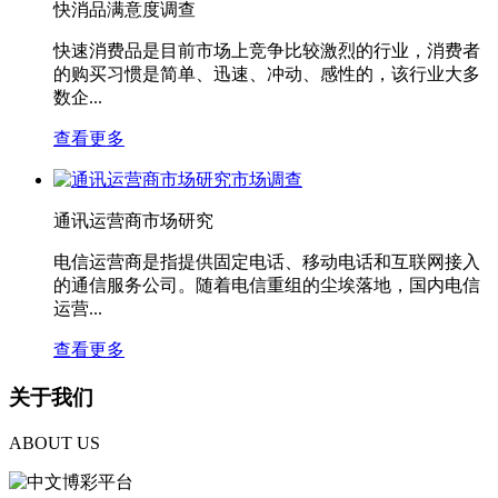
快消品满意度调查
快速消费品是目前市场上竞争比较激烈的行业，消费者
的购买习惯是简单、迅速、冲动、感性的，该行业大多
数企...
查看更多
通讯运营商市场研究
电信运营商是指提供固定电话、移动电话和互联网接入
的通信服务公司。随着电信重组的尘埃落地，国内电信
运营...
查看更多
关
于我
们
ABOUT US