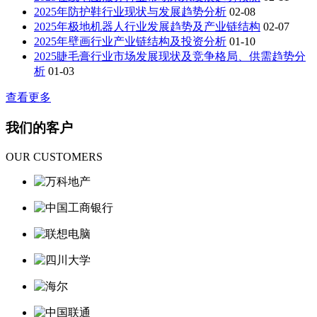
2025年防护鞋行业现状与发展趋势分析
02-08
2025年极地机器人行业发展趋势及产业链结构
02-07
2025年壁画行业产业链结构及投资分析
01-10
2025睫毛膏行业市场发展现状及竞争格局、供需趋势分
析
01-03
查看更多
我
们的客
户
OUR CUSTOMERS