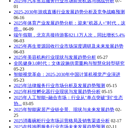
2025年汽车售后服务行业市场前景机遇与挑战分析
07-
01
2025-2030年游戏直播行业发展趋势分析及竞争战略预测
06-16
2025年体育产业发展趋势分析：迎来"机器人+"时代，这
些...
06-09
端午假期，北京共接待游客821.1万人次，同比增长5.4%
06-03
2025年再生资源回收行业市场深度调研及未来发展趋势
06-03
2025年美容机构行业现状与发展趋势分析
05-27
全民健身3.0时代：文体设施供需重构与智慧化转型研究
05-23
智能视觉革命：2025-2030年中国计算机视觉产业演进
05-23
2025年法律服务行业市场分析及发展趋势预测
05-15
2025年科技孵化器行业现状与发展趋势分析
05-15
2025年人工智能+融合市场：行业从"单点突破"到"生态
协...
03-05
2025年智能家居产业链全景、现状与未来发展趋势
02-
25
2025消毒碗柜行业市场运营格局及销售渠道分析
02-17
2025在线地图服务行业市场未来发展趋势预测
02-11