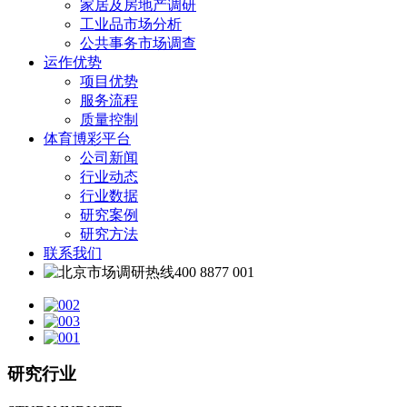
家居及房地产调研
工业品市场分析
公共事务市场调查
运作优势
项目优势
服务流程
质量控制
体育博彩平台
公司新闻
行业动态
行业数据
研究案例
研究方法
联系我们
400 8877 001
研
究行
业