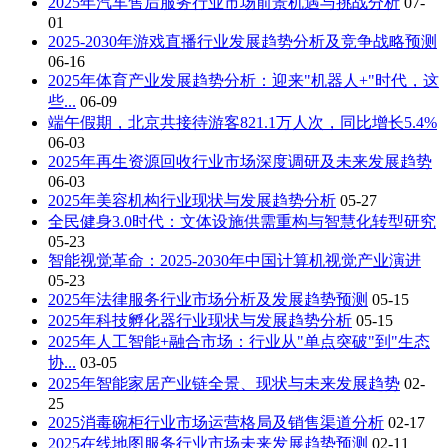
2025年汽车售后服务行业市场前景机遇与挑战分析
07-
01
2025-2030年游戏直播行业发展趋势分析及竞争战略预测
06-16
2025年体育产业发展趋势分析：迎来"机器人+"时代，这
些...
06-09
端午假期，北京共接待游客821.1万人次，同比增长5.4%
06-03
2025年再生资源回收行业市场深度调研及未来发展趋势
06-03
2025年美容机构行业现状与发展趋势分析
05-27
全民健身3.0时代：文体设施供需重构与智慧化转型研究
05-23
智能视觉革命：2025-2030年中国计算机视觉产业演进
05-23
2025年法律服务行业市场分析及发展趋势预测
05-15
2025年科技孵化器行业现状与发展趋势分析
05-15
2025年人工智能+融合市场：行业从"单点突破"到"生态
协...
03-05
2025年智能家居产业链全景、现状与未来发展趋势
02-
25
2025消毒碗柜行业市场运营格局及销售渠道分析
02-17
2025在线地图服务行业市场未来发展趋势预测
02-11