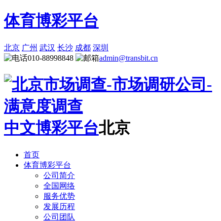
体育博彩平台
北京
广州
武汉
长沙
成都
深圳
010-88998848
admin@transbit.cn
中文博彩平台
北京
首页
体育博彩平台
公司简介
全国网络
服务优势
发展历程
公司团队