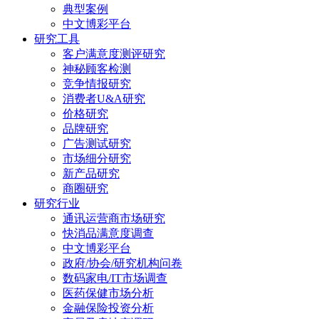
典型案例
中文博彩平台
研究工具
客户满意度测评研究
神秘顾客检测
竞争情报研究
消费者U&A研究
价格研究
品牌研究
广告测试研究
市场细分研究
新产品研究
商圈研究
研究行业
通讯运营商市场研究
快消品满意度调查
中文博彩平台
政府/协会/研究机构问卷
数码家电/IT市场调查
医药保健市场分析
金融保险投资分析