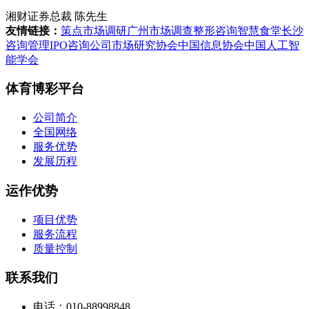
湘财证券总裁 陈先生
友情链接：
策点市场调研
广州市场调查
整形咨询
智慧食堂
长沙
咨询管理
IPO咨询公司
市场研究协会
中国信息协会
中国人工智
能学会
体育博彩平台
公司简介
全国网络
服务优势
发展历程
运作优势
项目优势
服务流程
质量控制
联系我们
电话：010-88998848