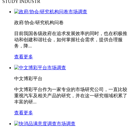
STUDY INDUSTR
政府/协会/研究机构问卷
目前我国各级政府在追求发展效率的同时，也在积极推
动和创建和谐社会，如何掌握社会需求，提供合理服
务，降...
查看更多
中文博彩平台
中文博彩平台作为一家专业的市场研究公司，一直比较
重视汽车及相关产品的研究，并在这一研究领域积累了
丰富的研...
查看更多