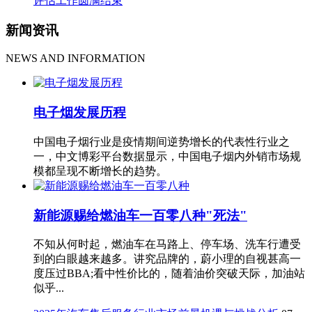
评估工作圆满结束
新
闻资
讯
NEWS AND INFORMATION
电子烟发展历程
中国电子烟行业是疫情期间逆势增长的代表性行业之
一，中文博彩平台数据显示，中国电子烟内外销市场规
模都呈现不断增长的趋势。
新能源赐给燃油车一百零八种"死法"
不知从何时起，燃油车在马路上、停车场、洗车行遭受
到的白眼越来越多。讲究品牌的，蔚小理的自视甚高一
度压过BBA;看中性价比的，随着油价突破天际，加油站
似乎...