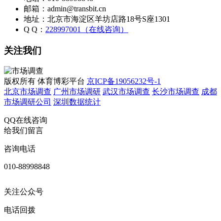
邮箱：admin@transbit.cn
地址：北京市海淀区羊坊店路18号S座1301
Q Q：
228997001（在线咨询）
关注我们
版权所有 体育博彩平台
京ICP备19056232号-1
北京市场调查
广州市场调研
武汉市场调查
长沙市场调查
成都
市场调研公司
深圳数据统计
QQ在线咨询
给我们留言
咨询电话
010-88998848
关注公众号
电话回拨