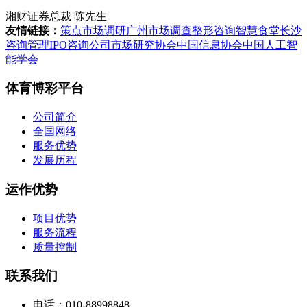
湘财证券总裁 陈先生
友情链接：
策点市场调研
广州市场调查
整形咨询
智慧食堂
长沙
咨询管理
IPO咨询公司
市场研究协会
中国信息协会
中国人工智
能学会
体育博彩平台
公司简介
全国网络
服务优势
发展历程
运作优势
项目优势
服务流程
质量控制
联系我们
电话：010-88998848