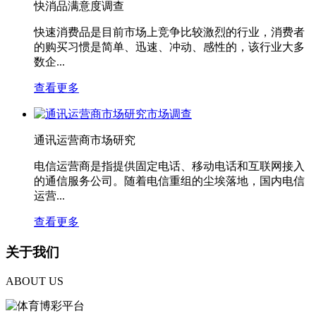
快消品满意度调查
快速消费品是目前市场上竞争比较激烈的行业，消费者
的购买习惯是简单、迅速、冲动、感性的，该行业大多
数企...
查看更多
通讯运营商市场研究
电信运营商是指提供固定电话、移动电话和互联网接入
的通信服务公司。随着电信重组的尘埃落地，国内电信
运营...
查看更多
关
于我
们
ABOUT US