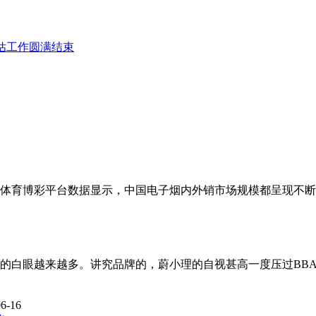
评估工作圆满结束
体育博彩平台数据显示，中国电子烟内外销市场规模都呈现不断
白眼越来越多。讲究品牌的，蔚小理的自视甚高一度压过BBA;
06-16