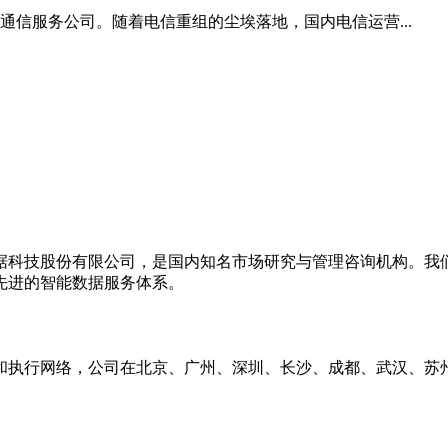
信服务公司。随着电信重组的尘埃落地，国内电信运营...
数据科技股份有限公司，是国内知名市场研究与管理咨询机构。我们
先进的智能数据服务体系。
和执行网络，公司在北京、广州、深圳、长沙、成都、武汉、苏