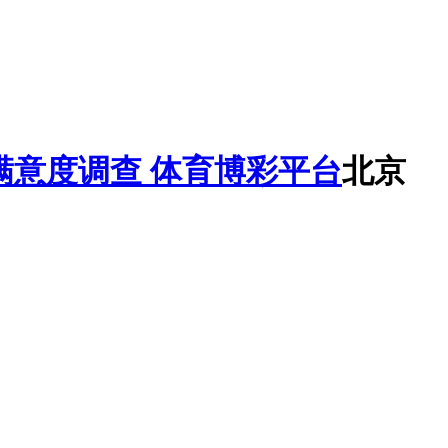
体育博彩平台
北京