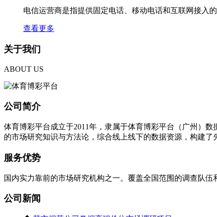
电信运营商是指提供固定电话、移动电话和互联网接入的通
查看更多
关
于我
们
ABOUT US
公司简介
体育博彩平台成立于2011年，隶属于体育博彩平台（广州）
的市场研究知识与方法论，综合线上线下的数据资源，构建了
服务优势
国内实力靠前的市场研究机构之一。覆盖全国范围的调查队伍
公司新闻