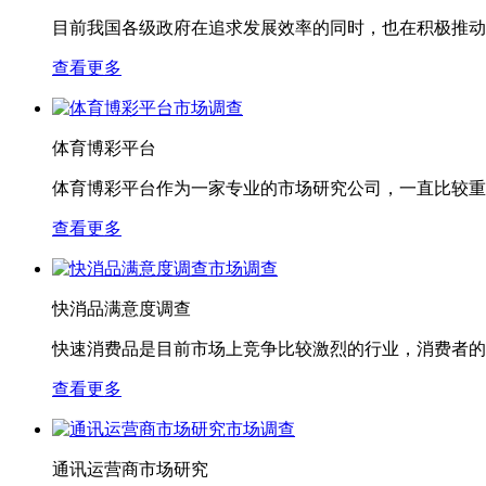
目前我国各级政府在追求发展效率的同时，也在积极推动和
查看更多
体育博彩平台
体育博彩平台作为一家专业的市场研究公司，一直比较重视
查看更多
快消品满意度调查
快速消费品是目前市场上竞争比较激烈的行业，消费者的购
查看更多
通讯运营商市场研究