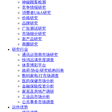
神秘顾客检测
竞争情报研究
消费者U&A研究
价格研究
品牌研究
广告测试研究
市场细分研究
新产品研究
商圈研究
研究行业
通讯运营商市场研究
快消品满意度调查
体育博彩平台
政府/协会/研究机构问卷
数码家电/IT市场调查
医药保健市场分析
金融保险投资分析
家居及房地产调研
工业品市场分析
公共事务市场调查
运作优势