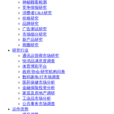
神秘顾客检测
竞争情报研究
消费者U&A研究
价格研究
品牌研究
广告测试研究
市场细分研究
新产品研究
商圈研究
研究行业
通讯运营商市场研究
快消品满意度调查
体育博彩平台
政府/协会/研究机构问卷
数码家电/IT市场调查
医药保健市场分析
金融保险投资分析
家居及房地产调研
工业品市场分析
公共事务市场调查
运作优势