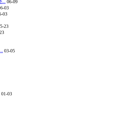
..
06-09
06-03
6-03
5-23
23
.
03-05
01-03