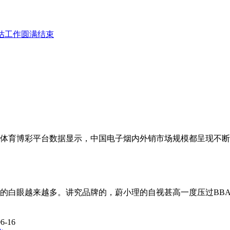
评估工作圆满结束
体育博彩平台数据显示，中国电子烟内外销市场规模都呈现不断
白眼越来越多。讲究品牌的，蔚小理的自视甚高一度压过BBA;
06-16