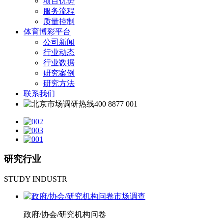
项目优势
服务流程
质量控制
体育博彩平台
公司新闻
行业动态
行业数据
研究案例
研究方法
联系我们
400 8877 001
研
究行
业
STUDY INDUSTR
政府/协会/研究机构问卷