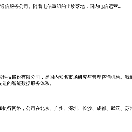
信服务公司。随着电信重组的尘埃落地，国内电信运营...
数据科技股份有限公司，是国内知名市场研究与管理咨询机构。我们
先进的智能数据服务体系。
和执行网络，公司在北京、广州、深圳、长沙、成都、武汉、苏