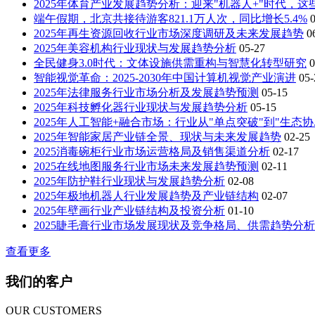
2025年体育产业发展趋势分析：迎来"机器人+"时代，这些.
端午假期，北京共接待游客821.1万人次，同比增长5.4%
2025年再生资源回收行业市场深度调研及未来发展趋势
0
2025年美容机构行业现状与发展趋势分析
05-27
全民健身3.0时代：文体设施供需重构与智慧化转型研究
0
智能视觉革命：2025-2030年中国计算机视觉产业演进
05-
2025年法律服务行业市场分析及发展趋势预测
05-15
2025年科技孵化器行业现状与发展趋势分析
05-15
2025年人工智能+融合市场：行业从"单点突破"到"生态协..
2025年智能家居产业链全景、现状与未来发展趋势
02-25
2025消毒碗柜行业市场运营格局及销售渠道分析
02-17
2025在线地图服务行业市场未来发展趋势预测
02-11
2025年防护鞋行业现状与发展趋势分析
02-08
2025年极地机器人行业发展趋势及产业链结构
02-07
2025年壁画行业产业链结构及投资分析
01-10
2025睫毛膏行业市场发展现状及竞争格局、供需趋势分析
查看更多
我
们的客
户
OUR CUSTOMERS