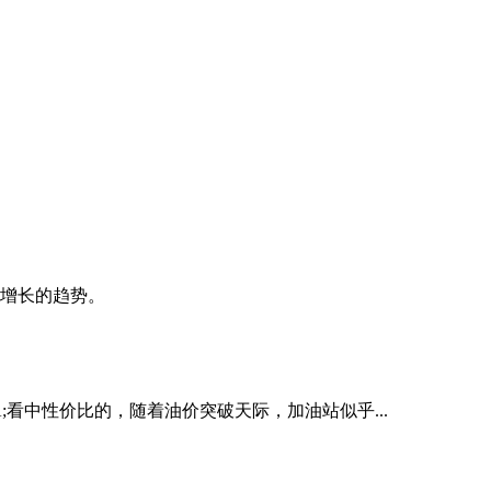
增长的趋势。
看中性价比的，随着油价突破天际，加油站似乎...