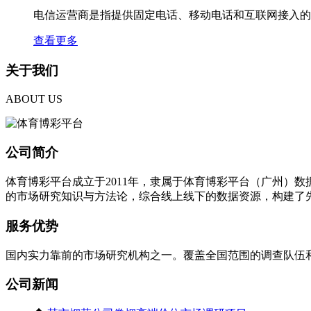
电信运营商是指提供固定电话、移动电话和互联网接入的通
查看更多
关
于我
们
ABOUT US
公司简介
体育博彩平台成立于2011年，隶属于体育博彩平台（广州）
的市场研究知识与方法论，综合线上线下的数据资源，构建了
服务优势
国内实力靠前的市场研究机构之一。覆盖全国范围的调查队伍
公司新闻