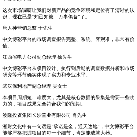
这次市场调研让我们对新产品的竞争环境和定位有了清晰的认
识，现在已是"知己知彼，万事俱备"了。
唐人神营销总监 于先生
中文博彩平台的市场调查报告完整、系统、客观准，非常有价
值。
江西省电力公司副总经理 徐先生
中文博彩平台从项目设计、执行到后期的调查数据分析和市场
研究等环节确实体现了实力和专业水平。
武汉保利地产副总经理 吴女士
本项目周期短、难度大，尤其是核心数据的采集是需要一些功
力的，项目成果完全符合我们的预期。
波隆投资集团长沙置业有限公司 肖先生
湘财文化中有一句话是"承诺是金，通天达地"，中文博彩平台
能够严格把握项目的每一个细节，肯定能成就大器。