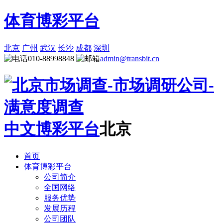
体育博彩平台
北京
广州
武汉
长沙
成都
深圳
010-88998848
admin@transbit.cn
中文博彩平台
北京
首页
体育博彩平台
公司简介
全国网络
服务优势
发展历程
公司团队