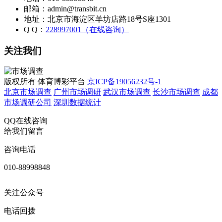
邮箱：admin@transbit.cn
地址：北京市海淀区羊坊店路18号S座1301
Q Q：
228997001（在线咨询）
关注我们
版权所有 体育博彩平台
京ICP备19056232号-1
北京市场调查
广州市场调研
武汉市场调查
长沙市场调查
成都
市场调研公司
深圳数据统计
QQ在线咨询
给我们留言
咨询电话
010-88998848
关注公众号
电话回拨