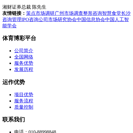
湘财证券总裁 陈先生
友情链接：
策点市场调研
广州市场调查
整形咨询
智慧食堂
长沙
咨询管理
IPO咨询公司
市场研究协会
中国信息协会
中国人工智
能学会
体育博彩平台
公司简介
全国网络
服务优势
发展历程
运作优势
项目优势
服务流程
质量控制
联系我们
电话：010-88998848