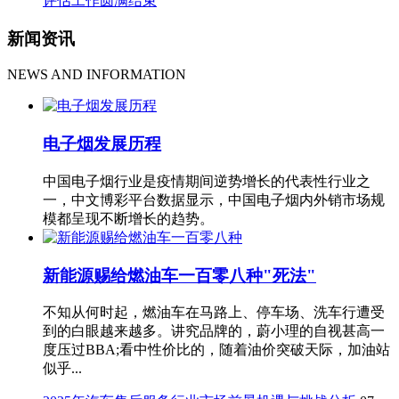
评估工作圆满结束
新
闻资
讯
NEWS AND INFORMATION
电子烟发展历程
中国电子烟行业是疫情期间逆势增长的代表性行业之
一，中文博彩平台数据显示，中国电子烟内外销市场规
模都呈现不断增长的趋势。
新能源赐给燃油车一百零八种"死法"
不知从何时起，燃油车在马路上、停车场、洗车行遭受
到的白眼越来越多。讲究品牌的，蔚小理的自视甚高一
度压过BBA;看中性价比的，随着油价突破天际，加油站
似乎...