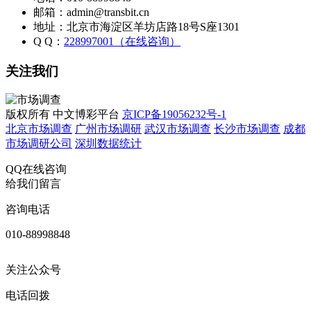
邮箱：admin@transbit.cn
地址：北京市海淀区羊坊店路18号S座1301
Q Q：
228997001（在线咨询）
关注我们
版权所有 中文博彩平台
京ICP备19056232号-1
北京市场调查
广州市场调研
武汉市场调查
长沙市场调查
成都
市场调研公司
深圳数据统计
QQ在线咨询
给我们留言
咨询电话
010-88998848
关注公众号
电话回拨