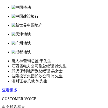
唐人神营销总监 于先生
江西省电力公司副总经理 徐先生
武汉保利地产副总经理 吴女士
波隆投资集团长沙公司 肖先生
湘财证券总裁 陈先生
查看更多
CUSTOMER VOICE
中文博彩平台