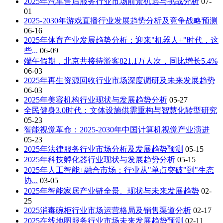
2025年汽车售后服务行业市场前景机遇与挑战分析
07-
01
2025-2030年游戏直播行业发展趋势分析及竞争战略预测
06-16
2025年体育产业发展趋势分析：迎来"机器人+"时代，这
些...
06-09
端午假期，北京共接待游客821.1万人次，同比增长5.4%
06-03
2025年再生资源回收行业市场深度调研及未来发展趋势
06-03
2025年美容机构行业现状与发展趋势分析
05-27
全民健身3.0时代：文体设施供需重构与智慧化转型研究
05-23
智能视觉革命：2025-2030年中国计算机视觉产业演进
05-23
2025年法律服务行业市场分析及发展趋势预测
05-15
2025年科技孵化器行业现状与发展趋势分析
05-15
2025年人工智能+融合市场：行业从"单点突破"到"生态
协...
03-05
2025年智能家居产业链全景、现状与未来发展趋势
02-
25
2025消毒碗柜行业市场运营格局及销售渠道分析
02-17
2025在线地图服务行业市场未来发展趋势预测
02-11