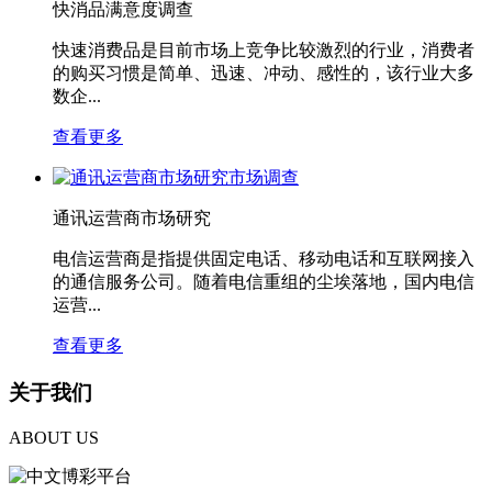
快消品满意度调查
快速消费品是目前市场上竞争比较激烈的行业，消费者
的购买习惯是简单、迅速、冲动、感性的，该行业大多
数企...
查看更多
通讯运营商市场研究
电信运营商是指提供固定电话、移动电话和互联网接入
的通信服务公司。随着电信重组的尘埃落地，国内电信
运营...
查看更多
关
于我
们
ABOUT US