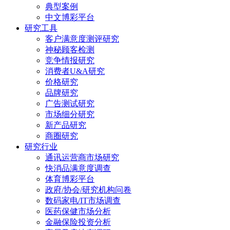
典型案例
中文博彩平台
研究工具
客户满意度测评研究
神秘顾客检测
竞争情报研究
消费者U&A研究
价格研究
品牌研究
广告测试研究
市场细分研究
新产品研究
商圈研究
研究行业
通讯运营商市场研究
快消品满意度调查
体育博彩平台
政府/协会/研究机构问卷
数码家电/IT市场调查
医药保健市场分析
金融保险投资分析