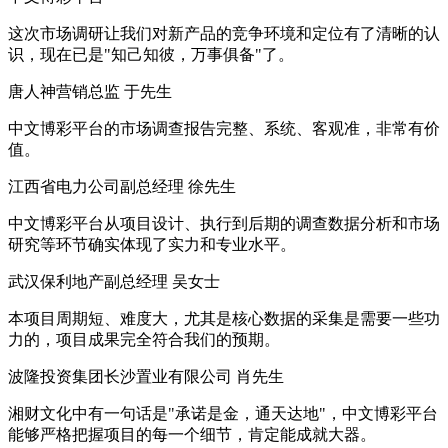
这次市场调研让我们对新产品的竞争环境和定位有了清晰的认
识，现在已是"知己知彼，万事俱备"了。
唐人神营销总监 于先生
中文博彩平台的市场调查报告完整、系统、客观准，非常有价
值。
江西省电力公司副总经理 徐先生
中文博彩平台从项目设计、执行到后期的调查数据分析和市场
研究等环节确实体现了实力和专业水平。
武汉保利地产副总经理 吴女士
本项目周期短、难度大，尤其是核心数据的采集是需要一些功
力的，项目成果完全符合我们的预期。
波隆投资集团长沙置业有限公司 肖先生
湘财文化中有一句话是"承诺是金，通天达地"，中文博彩平台
能够严格把握项目的每一个细节，肯定能成就大器。