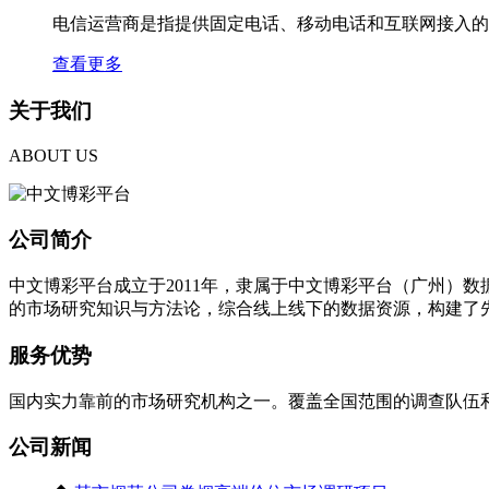
电信运营商是指提供固定电话、移动电话和互联网接入的通
查看更多
关
于我
们
ABOUT US
公司简介
中文博彩平台成立于2011年，隶属于中文博彩平台（广州）
的市场研究知识与方法论，综合线上线下的数据资源，构建了
服务优势
国内实力靠前的市场研究机构之一。覆盖全国范围的调查队伍
公司新闻