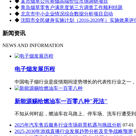
◆
某市烟草公司卷烟高端价位市场调研项目
◆
青岛烟草零售户满意度第三方调查工作顺利结题
◆
北京市中小企业情况综合数据分析项目启动
◆
沈阳市全民健身实施计划（2016-2020年）实施效果
新
闻资
讯
NEWS AND INFORMATION
电子烟发展历程
中国电子烟行业是疫情期间逆势增长的代表性行业之一，
新能源赐给燃油车一百零八种"死法"
不知从何时起，燃油车在马路上、停车场、洗车行遭受到的
2025年汽车售后服务行业市场前景机遇与挑战分析
07-01
2025-2030年游戏直播行业发展趋势分析及竞争战略预测