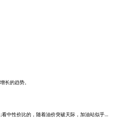
增长的趋势。
看中性价比的，随着油价突破天际，加油站似乎...