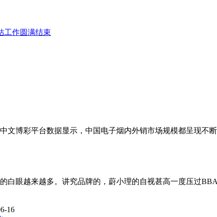
评估工作圆满结束
中文博彩平台数据显示，中国电子烟内外销市场规模都呈现不断
白眼越来越多。讲究品牌的，蔚小理的自视甚高一度压过BBA;
06-16