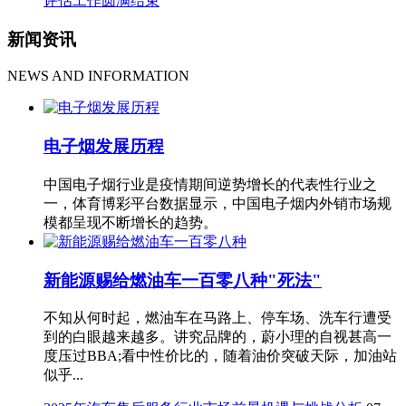
评估工作圆满结束
新
闻资
讯
NEWS AND INFORMATION
电子烟发展历程
中国电子烟行业是疫情期间逆势增长的代表性行业之
一，体育博彩平台数据显示，中国电子烟内外销市场规
模都呈现不断增长的趋势。
新能源赐给燃油车一百零八种"死法"
不知从何时起，燃油车在马路上、停车场、洗车行遭受
到的白眼越来越多。讲究品牌的，蔚小理的自视甚高一
度压过BBA;看中性价比的，随着油价突破天际，加油站
似乎...