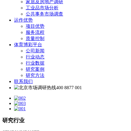
家居及房地产调研
工业品市场分析
公共事务市场调查
运作优势
项目优势
服务流程
质量控制
体育博彩平台
公司新闻
行业动态
行业数据
研究案例
研究方法
联系我们
400 8877 001
研
究行
业