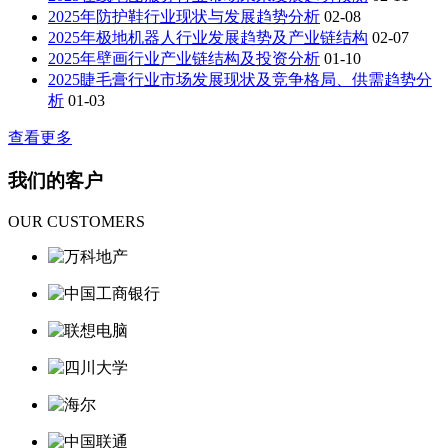
2025年防护鞋行业现状与发展趋势分析
02-08
2025年极地机器人行业发展趋势及产业链结构
02-07
2025年壁画行业产业链结构及投资分析
01-10
2025睫毛膏行业市场发展现状及竞争格局、供需趋势分
析
01-03
查看更多
我
们的客
户
OUR CUSTOMERS