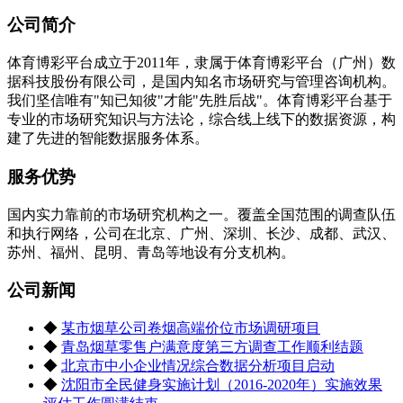
公司简介
体育博彩平台成立于2011年，隶属于体育博彩平台（广州）数
据科技股份有限公司，是国内知名市场研究与管理咨询机构。
我们坚信唯有"知已知彼"才能"先胜后战"。体育博彩平台基于
专业的市场研究知识与方法论，综合线上线下的数据资源，构
建了先进的智能数据服务体系。
服务优势
国内实力靠前的市场研究机构之一。覆盖全国范围的调查队伍
和执行网络，公司在北京、广州、深圳、长沙、成都、武汉、
苏州、福州、昆明、青岛等地设有分支机构。
公司新闻
◆
某市烟草公司卷烟高端价位市场调研项目
◆
青岛烟草零售户满意度第三方调查工作顺利结题
◆
北京市中小企业情况综合数据分析项目启动
◆
沈阳市全民健身实施计划（2016-2020年）实施效果