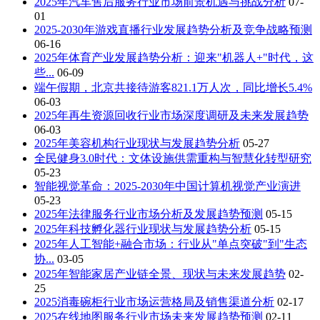
2025年汽车售后服务行业市场前景机遇与挑战分析
07-
01
2025-2030年游戏直播行业发展趋势分析及竞争战略预测
06-16
2025年体育产业发展趋势分析：迎来"机器人+"时代，这
些...
06-09
端午假期，北京共接待游客821.1万人次，同比增长5.4%
06-03
2025年再生资源回收行业市场深度调研及未来发展趋势
06-03
2025年美容机构行业现状与发展趋势分析
05-27
全民健身3.0时代：文体设施供需重构与智慧化转型研究
05-23
智能视觉革命：2025-2030年中国计算机视觉产业演进
05-23
2025年法律服务行业市场分析及发展趋势预测
05-15
2025年科技孵化器行业现状与发展趋势分析
05-15
2025年人工智能+融合市场：行业从"单点突破"到"生态
协...
03-05
2025年智能家居产业链全景、现状与未来发展趋势
02-
25
2025消毒碗柜行业市场运营格局及销售渠道分析
02-17
2025在线地图服务行业市场未来发展趋势预测
02-11