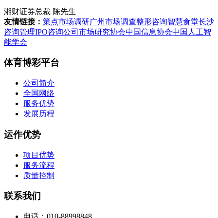
湘财证券总裁 陈先生
友情链接：
策点市场调研
广州市场调查
整形咨询
智慧食堂
长沙
咨询管理
IPO咨询公司
市场研究协会
中国信息协会
中国人工智
能学会
体育博彩平台
公司简介
全国网络
服务优势
发展历程
运作优势
项目优势
服务流程
质量控制
联系我们
电话：010-88998848