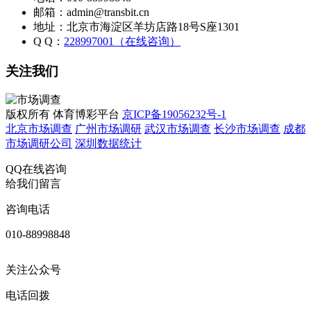
邮箱：admin@transbit.cn
地址：北京市海淀区羊坊店路18号S座1301
Q Q：
228997001（在线咨询）
关注我们
版权所有 体育博彩平台
京ICP备19056232号-1
北京市场调查
广州市场调研
武汉市场调查
长沙市场调查
成都
市场调研公司
深圳数据统计
QQ在线咨询
给我们留言
咨询电话
010-88998848
关注公众号
电话回拨