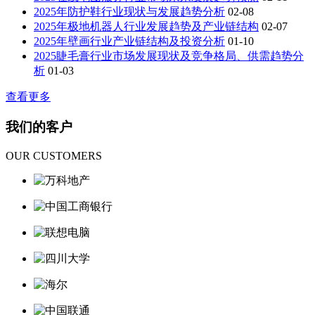
2025年防护鞋行业现状与发展趋势分析
02-08
2025年极地机器人行业发展趋势及产业链结构
02-07
2025年壁画行业产业链结构及投资分析
01-10
2025睫毛膏行业市场发展现状及竞争格局、供需趋势分
析
01-03
查看更多
我
们的客
户
OUR CUSTOMERS