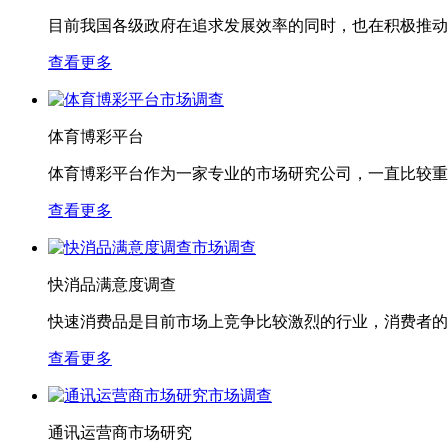
目前我国各级政府在追求发展效率的同时，也在积极推动和
查看更多
体育博彩平台
体育博彩平台作为一家专业的市场研究公司，一直比较重视
查看更多
快消品满意度调查
快速消费品是目前市场上竞争比较激烈的行业，消费者的购
查看更多
通讯运营商市场研究