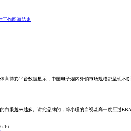
评估工作圆满结束
体育博彩平台数据显示，中国电子烟内外销市场规模都呈现不断
白眼越来越多。讲究品牌的，蔚小理的自视甚高一度压过BBA;
06-16