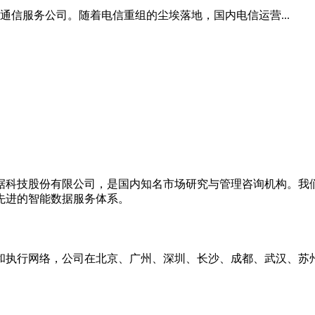
信服务公司。随着电信重组的尘埃落地，国内电信运营...
数据科技股份有限公司，是国内知名市场研究与管理咨询机构。我们
先进的智能数据服务体系。
和执行网络，公司在北京、广州、深圳、长沙、成都、武汉、苏