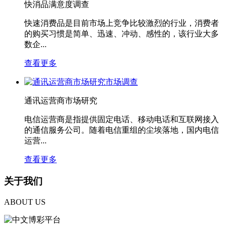
快消品满意度调查
快速消费品是目前市场上竞争比较激烈的行业，消费者
的购买习惯是简单、迅速、冲动、感性的，该行业大多
数企...
查看更多
通讯运营商市场研究
电信运营商是指提供固定电话、移动电话和互联网接入
的通信服务公司。随着电信重组的尘埃落地，国内电信
运营...
查看更多
关
于我
们
ABOUT US