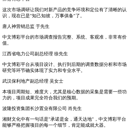
这次市场调研让我们对新产品的竞争环境和定位有了清晰的认
识，现在已是"知己知彼，万事俱备"了。
唐人神营销总监 于先生
中文博彩平台的市场调查报告完整、系统、客观准，非常有价
值。
江西省电力公司副总经理 徐先生
中文博彩平台从项目设计、执行到后期的调查数据分析和市场
研究等环节确实体现了实力和专业水平。
武汉保利地产副总经理 吴女士
本项目周期短、难度大，尤其是核心数据的采集是需要一些功
力的，项目成果完全符合我们的预期。
波隆投资集团长沙置业有限公司 肖先生
湘财文化中有一句话是"承诺是金，通天达地"，中文博彩平台
能够严格把握项目的每一个细节，肯定能成就大器。