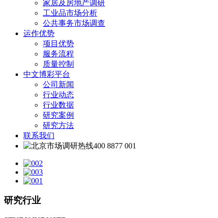
家居及房地产调研
工业品市场分析
公共事务市场调查
运作优势
项目优势
服务流程
质量控制
中文博彩平台
公司新闻
行业动态
行业数据
研究案例
研究方法
联系我们
400 8877 001
研
究行
业