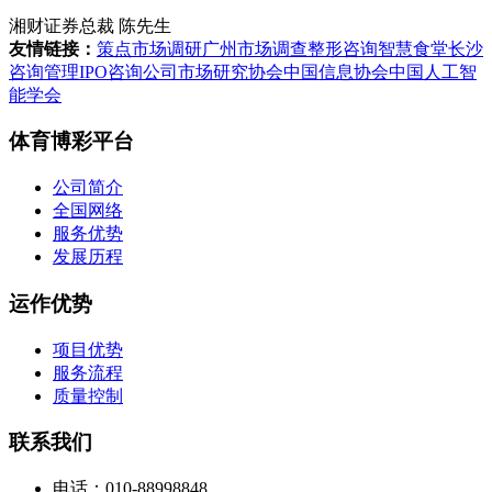
湘财证券总裁 陈先生
友情链接：
策点市场调研
广州市场调查
整形咨询
智慧食堂
长沙
咨询管理
IPO咨询公司
市场研究协会
中国信息协会
中国人工智
能学会
体育博彩平台
公司简介
全国网络
服务优势
发展历程
运作优势
项目优势
服务流程
质量控制
联系我们
电话：010-88998848