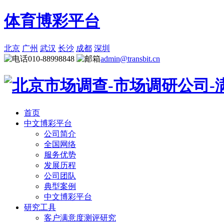
体育博彩平台
北京
广州
武汉
长沙
成都
深圳
010-88998848
admin@transbit.cn
首页
中文博彩平台
公司简介
全国网络
服务优势
发展历程
公司团队
典型案例
中文博彩平台
研究工具
客户满意度测评研究