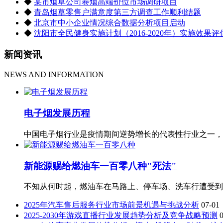
◆
某市烟草公司卷烟高端价位市场调研项目
◆
青岛烟草零售户满意度第三方调查工作顺利结题
◆
北京市中小企业情况综合数据分析项目启动
◆
沈阳市全民健身实施计划（2016-2020年）实施效果
新
闻资
讯
NEWS AND INFORMATION
电子烟发展历程
中国电子烟行业是疫情期间逆势增长的代表性行业之一，
新能源赐给燃油车一百零八种"死法"
不知从何时起，燃油车在马路上、停车场、洗车行遭受到的
2025年汽车售后服务行业市场前景机遇与挑战分析
07-01
2025-2030年游戏直播行业发展趋势分析及竞争战略预测