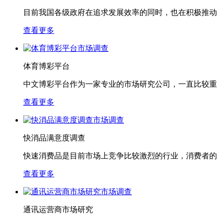
目前我国各级政府在追求发展效率的同时，也在积极推动和
查看更多
体育博彩平台
中文博彩平台作为一家专业的市场研究公司，一直比较重视
查看更多
快消品满意度调查
快速消费品是目前市场上竞争比较激烈的行业，消费者的购
查看更多
通讯运营商市场研究