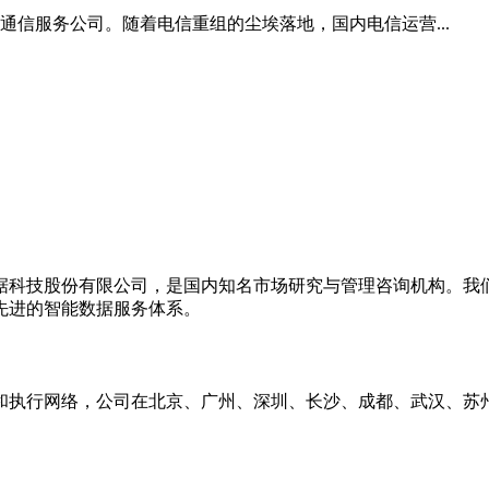
信服务公司。随着电信重组的尘埃落地，国内电信运营...
数据科技股份有限公司，是国内知名市场研究与管理咨询机构。我们
先进的智能数据服务体系。
和执行网络，公司在北京、广州、深圳、长沙、成都、武汉、苏