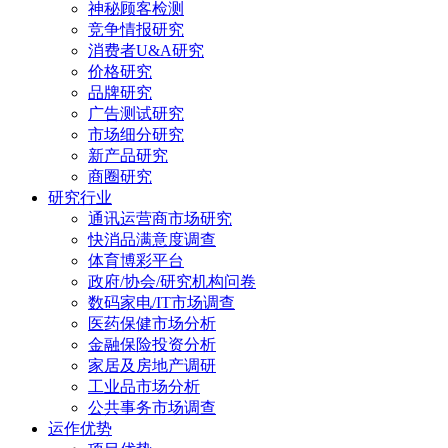
神秘顾客检测
竞争情报研究
消费者U&A研究
价格研究
品牌研究
广告测试研究
市场细分研究
新产品研究
商圈研究
研究行业
通讯运营商市场研究
快消品满意度调查
体育博彩平台
政府/协会/研究机构问卷
数码家电/IT市场调查
医药保健市场分析
金融保险投资分析
家居及房地产调研
工业品市场分析
公共事务市场调查
运作优势