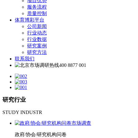
项目优势
服务流程
质量控制
体育博彩平台
公司新闻
行业动态
行业数据
研究案例
研究方法
联系我们
400 8877 001
研
究行
业
STUDY INDUSTR
政府/协会/研究机构问卷