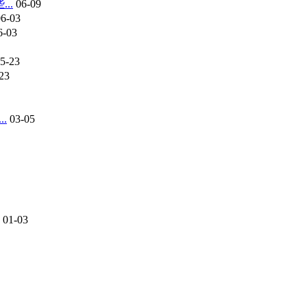
..
06-09
06-03
6-03
5-23
23
.
03-05
01-03