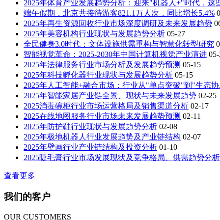
2025年体育产业发展趋势分析：迎来"机器人+"时代，这些.
端午假期，北京共接待游客821.1万人次，同比增长5.4%
2025年再生资源回收行业市场深度调研及未来发展趋势
0
2025年美容机构行业现状与发展趋势分析
05-27
全民健身3.0时代：文体设施供需重构与智慧化转型研究
0
智能视觉革命：2025-2030年中国计算机视觉产业演进
05-
2025年法律服务行业市场分析及发展趋势预测
05-15
2025年科技孵化器行业现状与发展趋势分析
05-15
2025年人工智能+融合市场：行业从"单点突破"到"生态协..
2025年智能家居产业链全景、现状与未来发展趋势
02-25
2025消毒碗柜行业市场运营格局及销售渠道分析
02-17
2025在线地图服务行业市场未来发展趋势预测
02-11
2025年防护鞋行业现状与发展趋势分析
02-08
2025年极地机器人行业发展趋势及产业链结构
02-07
2025年壁画行业产业链结构及投资分析
01-10
2025睫毛膏行业市场发展现状及竞争格局、供需趋势分析
查看更多
我
们的客
户
OUR CUSTOMERS