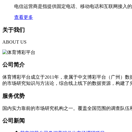
电信运营商是指提供固定电话、移动电话和互联网接入的通
查看更多
关
于我
们
ABOUT US
公司简介
体育博彩平台成立于2011年，隶属于中文博彩平台（广州）
的市场研究知识与方法论，综合线上线下的数据资源，构建了
服务优势
国内实力靠前的市场研究机构之一。覆盖全国范围的调查队伍
公司新闻