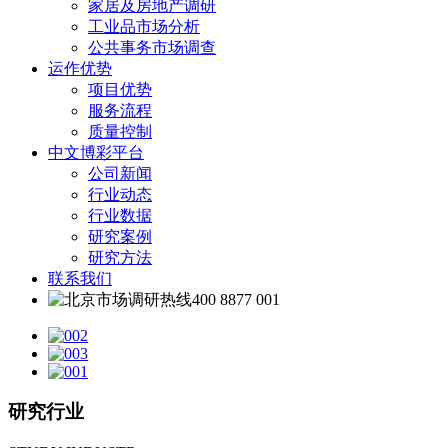
家居及房地产调研
工业品市场分析
公共事务市场调查
运作优势
项目优势
服务流程
质量控制
中文博彩平台
公司新闻
行业动态
行业数据
研究案例
研究方法
联系我们
400 8877 001
研
究行
业