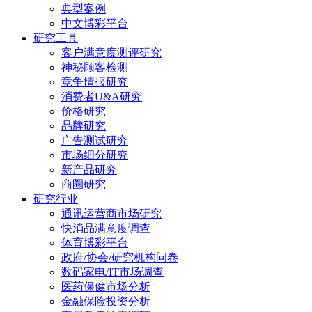
典型案例
中文博彩平台
研究工具
客户满意度测评研究
神秘顾客检测
竞争情报研究
消费者U&A研究
价格研究
品牌研究
广告测试研究
市场细分研究
新产品研究
商圈研究
研究行业
通讯运营商市场研究
快消品满意度调查
体育博彩平台
政府/协会/研究机构问卷
数码家电/IT市场调查
医药保健市场分析
金融保险投资分析