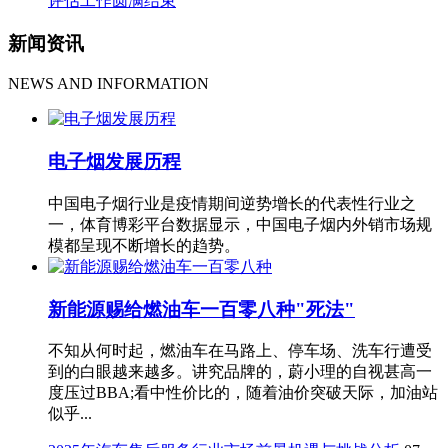
评估工作圆满结束
新
闻资
讯
NEWS AND INFORMATION
电子烟发展历程
中国电子烟行业是疫情期间逆势增长的代表性行业之
一，体育博彩平台数据显示，中国电子烟内外销市场规
模都呈现不断增长的趋势。
新能源赐给燃油车一百零八种"死法"
不知从何时起，燃油车在马路上、停车场、洗车行遭受
到的白眼越来越多。讲究品牌的，蔚小理的自视甚高一
度压过BBA;看中性价比的，随着油价突破天际，加油站
似乎...