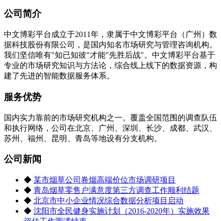
公司简介
中文博彩平台成立于2011年，隶属于中文博彩平台（广州）数
据科技股份有限公司，是国内知名市场研究与管理咨询机构。
我们坚信唯有"知已知彼"才能"先胜后战"。中文博彩平台基于
专业的市场研究知识与方法论，综合线上线下的数据资源，构
建了先进的智能数据服务体系。
服务优势
国内实力靠前的市场研究机构之一。覆盖全国范围的调查队伍
和执行网络，公司在北京、广州、深圳、长沙、成都、武汉、
苏州、福州、昆明、青岛等地设有分支机构。
公司新闻
◆
某市烟草公司卷烟高端价位市场调研项目
◆
青岛烟草零售户满意度第三方调查工作顺利结题
◆
北京市中小企业情况综合数据分析项目启动
◆
沈阳市全民健身实施计划（2016-2020年）实施效果