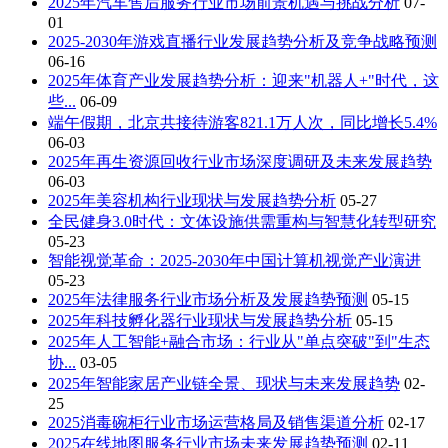
2025年汽车售后服务行业市场前景机遇与挑战分析
07-
01
2025-2030年游戏直播行业发展趋势分析及竞争战略预测
06-16
2025年体育产业发展趋势分析：迎来"机器人+"时代，这
些...
06-09
端午假期，北京共接待游客821.1万人次，同比增长5.4%
06-03
2025年再生资源回收行业市场深度调研及未来发展趋势
06-03
2025年美容机构行业现状与发展趋势分析
05-27
全民健身3.0时代：文体设施供需重构与智慧化转型研究
05-23
智能视觉革命：2025-2030年中国计算机视觉产业演进
05-23
2025年法律服务行业市场分析及发展趋势预测
05-15
2025年科技孵化器行业现状与发展趋势分析
05-15
2025年人工智能+融合市场：行业从"单点突破"到"生态
协...
03-05
2025年智能家居产业链全景、现状与未来发展趋势
02-
25
2025消毒碗柜行业市场运营格局及销售渠道分析
02-17
2025在线地图服务行业市场未来发展趋势预测
02-11