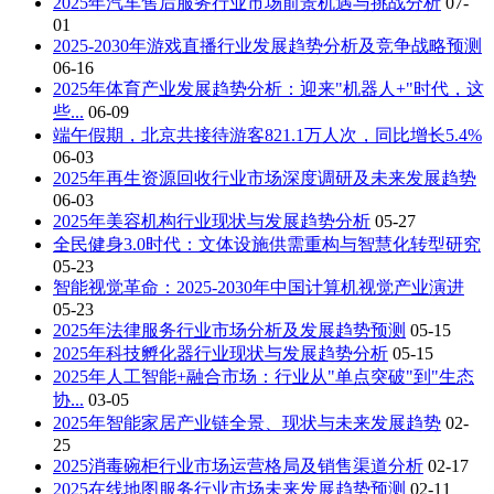
2025年汽车售后服务行业市场前景机遇与挑战分析
07-
01
2025-2030年游戏直播行业发展趋势分析及竞争战略预测
06-16
2025年体育产业发展趋势分析：迎来"机器人+"时代，这
些...
06-09
端午假期，北京共接待游客821.1万人次，同比增长5.4%
06-03
2025年再生资源回收行业市场深度调研及未来发展趋势
06-03
2025年美容机构行业现状与发展趋势分析
05-27
全民健身3.0时代：文体设施供需重构与智慧化转型研究
05-23
智能视觉革命：2025-2030年中国计算机视觉产业演进
05-23
2025年法律服务行业市场分析及发展趋势预测
05-15
2025年科技孵化器行业现状与发展趋势分析
05-15
2025年人工智能+融合市场：行业从"单点突破"到"生态
协...
03-05
2025年智能家居产业链全景、现状与未来发展趋势
02-
25
2025消毒碗柜行业市场运营格局及销售渠道分析
02-17
2025在线地图服务行业市场未来发展趋势预测
02-11