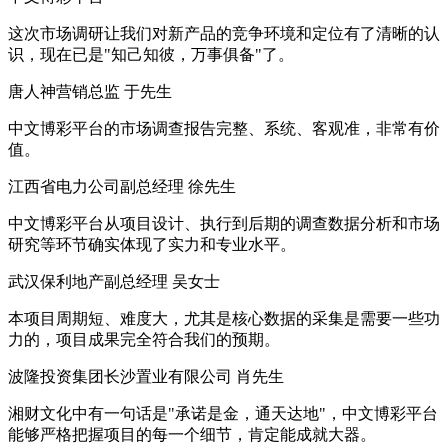
这次市场调研让我们对新产品的竞争环境和定位有了清晰的认
识，现在已是"知己知彼，万事俱备"了。
唐人神营销总监 于先生
中文博彩平台的市场调查报告完整、系统、客观准，非常有价
值。
江西省电力公司副总经理 徐先生
中文博彩平台从项目设计、执行到后期的调查数据分析和市场
研究等环节确实体现了实力和专业水平。
武汉保利地产副总经理 吴女士
本项目周期短、难度大，尤其是核心数据的采集是需要一些功
力的，项目成果完全符合我们的预期。
波隆投资集团长沙置业有限公司 肖先生
湘财文化中有一句话是"承诺是金，通天达地"，中文博彩平台
能够严格把握项目的每一个细节，肯定能成就大器。