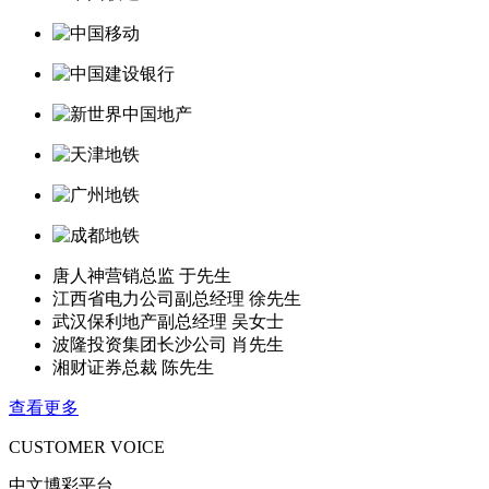
唐人神营销总监 于先生
江西省电力公司副总经理 徐先生
武汉保利地产副总经理 吴女士
波隆投资集团长沙公司 肖先生
湘财证券总裁 陈先生
查看更多
CUSTOMER VOICE
中文博彩平台