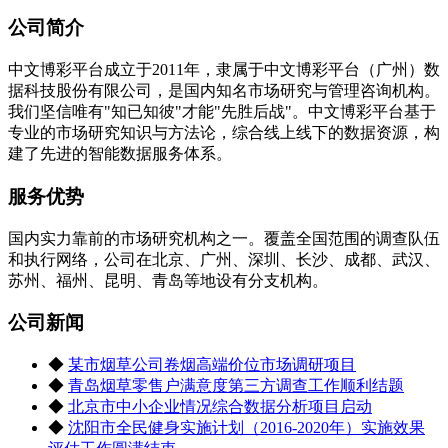
公司简介
中文博彩平台成立于2011年，隶属于中文博彩平台（广州）数
据科技股份有限公司，是国内知名市场研究与管理咨询机构。
我们坚信唯有"知已知彼"才能"先胜后战"。中文博彩平台基于
专业的市场研究知识与方法论，综合线上线下的数据资源，构
建了先进的智能数据服务体系。
服务优势
国内实力靠前的市场研究机构之一。覆盖全国范围的调查队伍
和执行网络，公司在北京、广州、深圳、长沙、成都、武汉、
苏州、福州、昆明、青岛等地设有分支机构。
公司新闻
◆
某市烟草公司卷烟高端价位市场调研项目
◆
青岛烟草零售户满意度第三方调查工作顺利结题
◆
北京市中小企业情况综合数据分析项目启动
◆
沈阳市全民健身实施计划（2016-2020年）实施效果