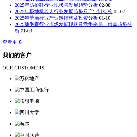
2025年防护鞋行业现状与发展趋势分析
02-08
2025年极地机器人行业发展趋势及产业链结构
02-07
2025年壁画行业产业链结构及投资分析
01-10
2025睫毛膏行业市场发展现状及竞争格局、供需趋势分
析
01-03
查看更多
我
们的客
户
OUR CUSTOMERS