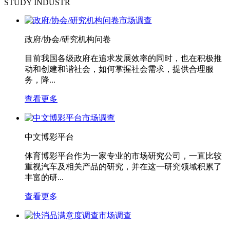
STUDY INDUSTR
政府/协会/研究机构问卷
目前我国各级政府在追求发展效率的同时，也在积极推
动和创建和谐社会，如何掌握社会需求，提供合理服
务，降...
查看更多
中文博彩平台
体育博彩平台作为一家专业的市场研究公司，一直比较
重视汽车及相关产品的研究，并在这一研究领域积累了
丰富的研...
查看更多