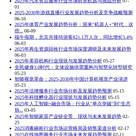
2025年汽车售后服务行业市场前景机遇与挑战分析
07-
01
2025-2030年游戏直播行业发展趋势分析及竞争战略预测
06-16
2025年体育产业发展趋势分析：迎来"机器人+"时代，这
些...
06-09
端午假期，北京共接待游客821.1万人次，同比增长5.4%
06-03
2025年再生资源回收行业市场深度调研及未来发展趋势
06-03
2025年美容机构行业现状与发展趋势分析
05-27
全民健身3.0时代：文体设施供需重构与智慧化转型研究
05-23
智能视觉革命：2025-2030年中国计算机视觉产业演进
05-23
2025年法律服务行业市场分析及发展趋势预测
05-15
2025年科技孵化器行业现状与发展趋势分析
05-15
2025年人工智能+融合市场：行业从"单点突破"到"生态
协...
03-05
2025年智能家居产业链全景、现状与未来发展趋势
02-
25
2025消毒碗柜行业市场运营格局及销售渠道分析
02-17
2025在线地图服务行业市场未来发展趋势预测
02-11