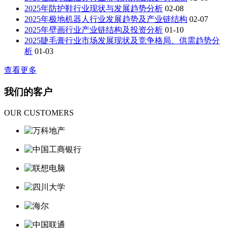
2025年防护鞋行业现状与发展趋势分析
02-08
2025年极地机器人行业发展趋势及产业链结构
02-07
2025年壁画行业产业链结构及投资分析
01-10
2025睫毛膏行业市场发展现状及竞争格局、供需趋势分
析
01-03
查看更多
我
们的客
户
OUR CUSTOMERS