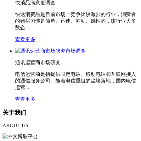
快消品满意度调查
快速消费品是目前市场上竞争比较激烈的行业，消费者
的购买习惯是简单、迅速、冲动、感性的，该行业大多
数企...
查看更多
通讯运营商市场研究
电信运营商是指提供固定电话、移动电话和互联网接入
的通信服务公司。随着电信重组的尘埃落地，国内电信
运营...
查看更多
关
于我
们
ABOUT US