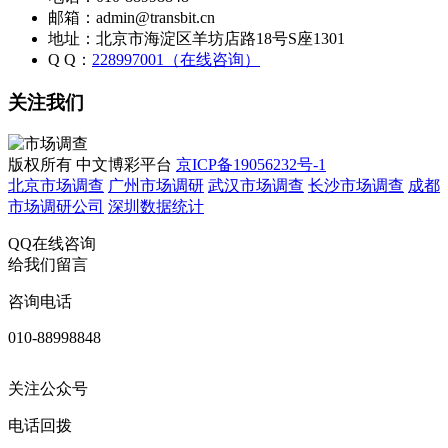
邮箱：admin@transbit.cn
地址：北京市海淀区羊坊店路18号S座1301
Q Q：
228997001（在线咨询）
关注我们
版权所有 中文博彩平台
京ICP备19056232号-1
北京市场调查
广州市场调研
武汉市场调查
长沙市场调查
成都
市场调研公司
深圳数据统计
QQ在线咨询
给我们留言
咨询电话
010-88998848
关注公众号
电话回拨