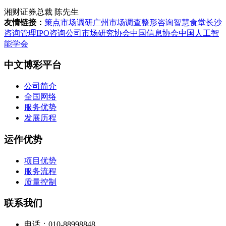
湘财证券总裁 陈先生
友情链接：
策点市场调研
广州市场调查
整形咨询
智慧食堂
长沙
咨询管理
IPO咨询公司
市场研究协会
中国信息协会
中国人工智
能学会
中文博彩平台
公司简介
全国网络
服务优势
发展历程
运作优势
项目优势
服务流程
质量控制
联系我们
电话：010-88998848