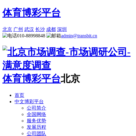
体育博彩平台
北京
广州
武汉
长沙
成都
深圳
010-88998848
admin@transbit.cn
体育博彩平台
北京
首页
中文博彩平台
公司简介
全国网络
服务优势
发展历程
公司团队