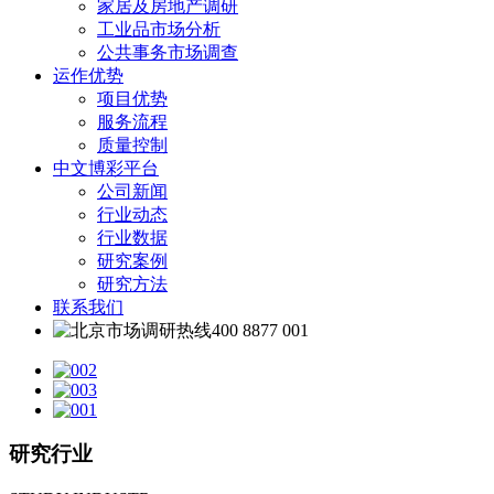
家居及房地产调研
工业品市场分析
公共事务市场调查
运作优势
项目优势
服务流程
质量控制
中文博彩平台
公司新闻
行业动态
行业数据
研究案例
研究方法
联系我们
400 8877 001
研
究行
业