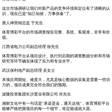
这次市场调研让我们对新产品的竞争环境和定位有了清晰的认
识，现在已是"知己知彼，万事俱备"了。
唐人神营销总监 于先生
体育博彩平台的市场调查报告完整、系统、客观准，非常有价
值。
江西省电力公司副总经理 徐先生
体育博彩平台从项目设计、执行到后期的调查数据分析和市场
研究等环节确实体现了实力和专业水平。
武汉保利地产副总经理 吴女士
本项目周期短、难度大，尤其是核心数据的采集是需要一些功
力的，项目成果完全符合我们的预期。
波隆投资集团长沙置业有限公司 肖先生
湘财文化中有一句话是"承诺是金，通天达地"，体育博彩平台
能够严格把握项目的每一个细节，肯定能成就大器。