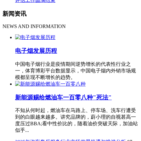
评估工作圆满结束
新
闻资
讯
NEWS AND INFORMATION
电子烟发展历程
中国电子烟行业是疫情期间逆势增长的代表性行业之
一，体育博彩平台数据显示，中国电子烟内外销市场规
模都呈现不断增长的趋势。
新能源赐给燃油车一百零八种"死法"
不知从何时起，燃油车在马路上、停车场、洗车行遭受
到的白眼越来越多。讲究品牌的，蔚小理的自视甚高一
度压过BBA;看中性价比的，随着油价突破天际，加油站
似乎...