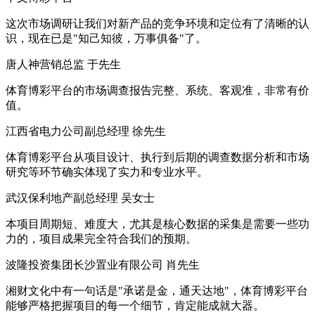
这次市场调研让我们对新产品的竞争环境和定位有了清晰的认
识，现在已是"知己知彼，万事俱备"了。
唐人神营销总监 于先生
体育博彩平台的市场调查报告完整、系统、客观准，非常有价
值。
江西省电力公司副总经理 徐先生
体育博彩平台从项目设计、执行到后期的调查数据分析和市场
研究等环节确实体现了实力和专业水平。
武汉保利地产副总经理 吴女士
本项目周期短、难度大，尤其是核心数据的采集是需要一些功
力的，项目成果完全符合我们的预期。
波隆投资集团长沙置业有限公司 肖先生
湘财文化中有一句话是"承诺是金，通天达地"，体育博彩平台
能够严格把握项目的每一个细节，肯定能成就大器。