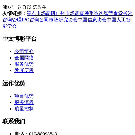
湘财证券总裁 陈先生
友情链接：
策点市场调研
广州市场调查
整形咨询
智慧食堂
长沙
咨询管理
IPO咨询公司
市场研究协会
中国信息协会
中国人工智
能学会
中文博彩平台
公司简介
全国网络
服务优势
发展历程
运作优势
项目优势
服务流程
质量控制
联系我们
电话：010-88998848