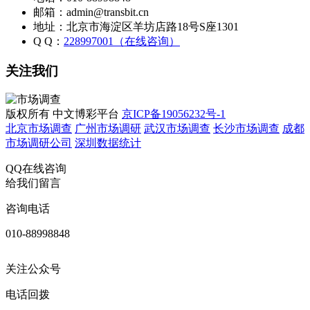
邮箱：admin@transbit.cn
地址：北京市海淀区羊坊店路18号S座1301
Q Q：
228997001（在线咨询）
关注我们
版权所有 中文博彩平台
京ICP备19056232号-1
北京市场调查
广州市场调研
武汉市场调查
长沙市场调查
成都
市场调研公司
深圳数据统计
QQ在线咨询
给我们留言
咨询电话
010-88998848
关注公众号
电话回拨