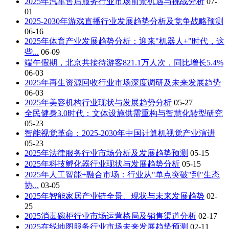
2025年汽车售后服务行业市场前景机遇与挑战分析
07-
01
2025-2030年游戏直播行业发展趋势分析及竞争战略预测
06-16
2025年体育产业发展趋势分析：迎来"机器人+"时代，这
些...
06-09
端午假期，北京共接待游客821.1万人次，同比增长5.4%
06-03
2025年再生资源回收行业市场深度调研及未来发展趋势
06-03
2025年美容机构行业现状与发展趋势分析
05-27
全民健身3.0时代：文体设施供需重构与智慧化转型研究
05-23
智能视觉革命：2025-2030年中国计算机视觉产业演进
05-23
2025年法律服务行业市场分析及发展趋势预测
05-15
2025年科技孵化器行业现状与发展趋势分析
05-15
2025年人工智能+融合市场：行业从"单点突破"到"生态
协...
03-05
2025年智能家居产业链全景、现状与未来发展趋势
02-
25
2025消毒碗柜行业市场运营格局及销售渠道分析
02-17
2025在线地图服务行业市场未来发展趋势预测
02-11