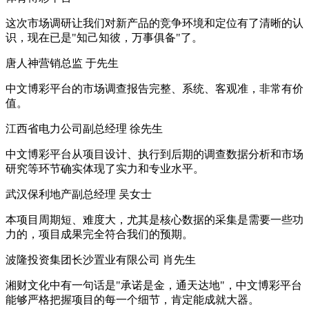
这次市场调研让我们对新产品的竞争环境和定位有了清晰的认
识，现在已是"知己知彼，万事俱备"了。
唐人神营销总监 于先生
中文博彩平台的市场调查报告完整、系统、客观准，非常有价
值。
江西省电力公司副总经理 徐先生
中文博彩平台从项目设计、执行到后期的调查数据分析和市场
研究等环节确实体现了实力和专业水平。
武汉保利地产副总经理 吴女士
本项目周期短、难度大，尤其是核心数据的采集是需要一些功
力的，项目成果完全符合我们的预期。
波隆投资集团长沙置业有限公司 肖先生
湘财文化中有一句话是"承诺是金，通天达地"，中文博彩平台
能够严格把握项目的每一个细节，肯定能成就大器。