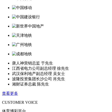
唐人神营销总监 于先生
江西省电力公司副总经理 徐先生
武汉保利地产副总经理 吴女士
波隆投资集团长沙公司 肖先生
湘财证券总裁 陈先生
查看更多
CUSTOMER VOICE
体育博彩平台