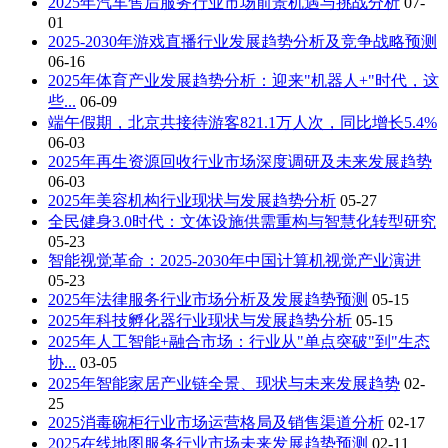
2025年汽车售后服务行业市场前景机遇与挑战分析
07-
01
2025-2030年游戏直播行业发展趋势分析及竞争战略预测
06-16
2025年体育产业发展趋势分析：迎来"机器人+"时代，这
些...
06-09
端午假期，北京共接待游客821.1万人次，同比增长5.4%
06-03
2025年再生资源回收行业市场深度调研及未来发展趋势
06-03
2025年美容机构行业现状与发展趋势分析
05-27
全民健身3.0时代：文体设施供需重构与智慧化转型研究
05-23
智能视觉革命：2025-2030年中国计算机视觉产业演进
05-23
2025年法律服务行业市场分析及发展趋势预测
05-15
2025年科技孵化器行业现状与发展趋势分析
05-15
2025年人工智能+融合市场：行业从"单点突破"到"生态
协...
03-05
2025年智能家居产业链全景、现状与未来发展趋势
02-
25
2025消毒碗柜行业市场运营格局及销售渠道分析
02-17
2025在线地图服务行业市场未来发展趋势预测
02-11