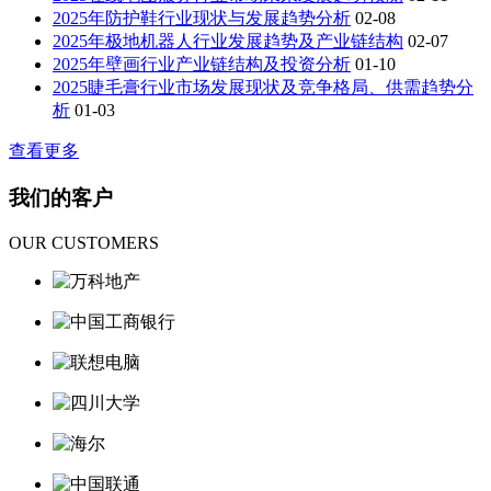
2025年防护鞋行业现状与发展趋势分析
02-08
2025年极地机器人行业发展趋势及产业链结构
02-07
2025年壁画行业产业链结构及投资分析
01-10
2025睫毛膏行业市场发展现状及竞争格局、供需趋势分
析
01-03
查看更多
我
们的客
户
OUR CUSTOMERS