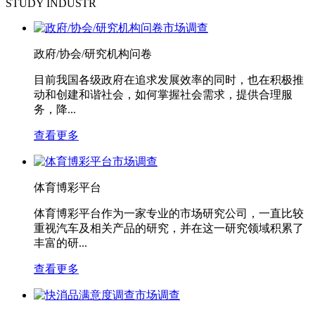
STUDY INDUSTR
政府/协会/研究机构问卷
目前我国各级政府在追求发展效率的同时，也在积极推
动和创建和谐社会，如何掌握社会需求，提供合理服
务，降...
查看更多
体育博彩平台
体育博彩平台作为一家专业的市场研究公司，一直比较
重视汽车及相关产品的研究，并在这一研究领域积累了
丰富的研...
查看更多