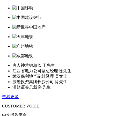
唐人神营销总监 于先生
江西省电力公司副总经理 徐先生
武汉保利地产副总经理 吴女士
波隆投资集团长沙公司 肖先生
湘财证券总裁 陈先生
查看更多
CUSTOMER VOICE
中文博彩平台