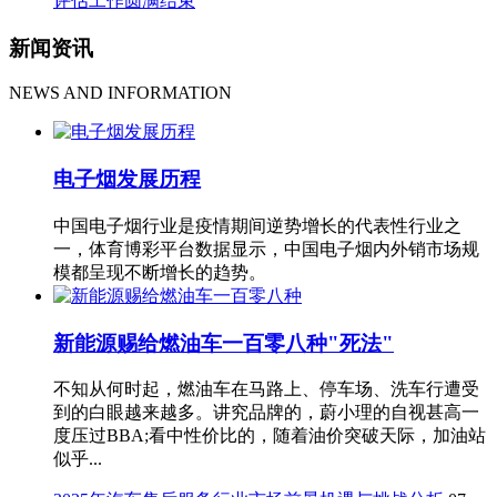
评估工作圆满结束
新
闻资
讯
NEWS AND INFORMATION
电子烟发展历程
中国电子烟行业是疫情期间逆势增长的代表性行业之
一，体育博彩平台数据显示，中国电子烟内外销市场规
模都呈现不断增长的趋势。
新能源赐给燃油车一百零八种"死法"
不知从何时起，燃油车在马路上、停车场、洗车行遭受
到的白眼越来越多。讲究品牌的，蔚小理的自视甚高一
度压过BBA;看中性价比的，随着油价突破天际，加油站
似乎...