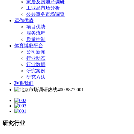
家居及房地产调研
工业品市场分析
公共事务市场调查
运作优势
项目优势
服务流程
质量控制
体育博彩平台
公司新闻
行业动态
行业数据
研究案例
研究方法
联系我们
400 8877 001
研
究行
业