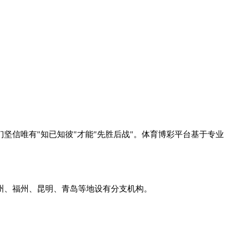
坚信唯有"知已知彼"才能"先胜后战"。体育博彩平台基于专业
州、福州、昆明、青岛等地设有分支机构。