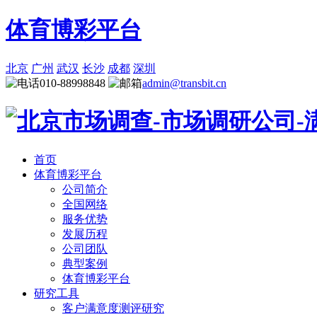
体育博彩平台
北京
广州
武汉
长沙
成都
深圳
010-88998848
admin@transbit.cn
首页
体育博彩平台
公司简介
全国网络
服务优势
发展历程
公司团队
典型案例
体育博彩平台
研究工具
客户满意度测评研究