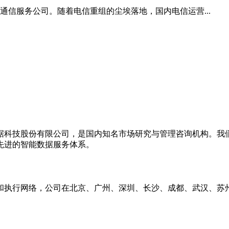
信服务公司。随着电信重组的尘埃落地，国内电信运营...
数据科技股份有限公司，是国内知名市场研究与管理咨询机构。我们
先进的智能数据服务体系。
和执行网络，公司在北京、广州、深圳、长沙、成都、武汉、苏