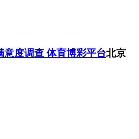
体育博彩平台
北京