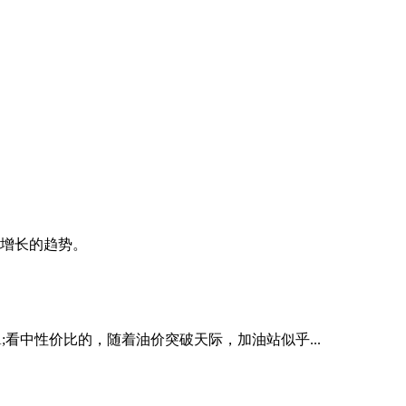
增长的趋势。
看中性价比的，随着油价突破天际，加油站似乎...