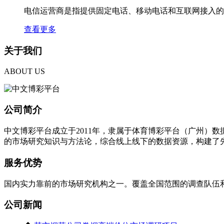
电信运营商是指提供固定电话、移动电话和互联网接入的通
查看更多
关
于我
们
ABOUT US
公司简介
中文博彩平台成立于2011年，隶属于体育博彩平台（广州）
的市场研究知识与方法论，综合线上线下的数据资源，构建了
服务优势
国内实力靠前的市场研究机构之一。覆盖全国范围的调查队伍
公司新闻