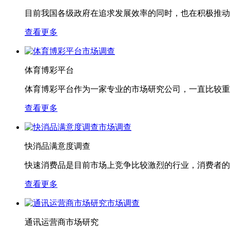
目前我国各级政府在追求发展效率的同时，也在积极推动和
查看更多
体育博彩平台
体育博彩平台作为一家专业的市场研究公司，一直比较重视
查看更多
快消品满意度调查
快速消费品是目前市场上竞争比较激烈的行业，消费者的购
查看更多
通讯运营商市场研究