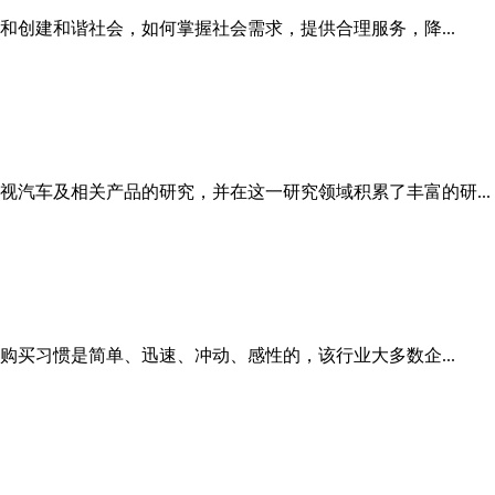
创建和谐社会，如何掌握社会需求，提供合理服务，降...
汽车及相关产品的研究，并在这一研究领域积累了丰富的研...
买习惯是简单、迅速、冲动、感性的，该行业大多数企...