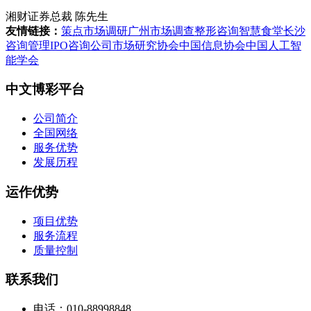
湘财证券总裁 陈先生
友情链接：
策点市场调研
广州市场调查
整形咨询
智慧食堂
长沙
咨询管理
IPO咨询公司
市场研究协会
中国信息协会
中国人工智
能学会
中文博彩平台
公司简介
全国网络
服务优势
发展历程
运作优势
项目优势
服务流程
质量控制
联系我们
电话：010-88998848