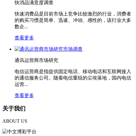
快消品满意度调查
快速消费品是目前市场上竞争比较激烈的行业，消费者
的购买习惯是简单、迅速、冲动、感性的，该行业大多
数企...
查看更多
通讯运营商市场研究
电信运营商是指提供固定电话、移动电话和互联网接入
的通信服务公司。随着电信重组的尘埃落地，国内电信
运营...
查看更多
关
于我
们
ABOUT US