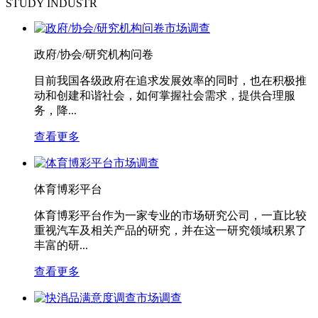
STUDY INDUSTR
政府/协会/研究机构问卷
目前我国各级政府在追求发展效率的同时，也在积极推
动和创建和谐社会，如何掌握社会需求，提供合理服
务，降...
查看更多
体育博彩平台
体育博彩平台作为一家专业的市场研究公司，一直比较
重视汽车及相关产品的研究，并在这一研究领域积累了
丰富的研...
查看更多