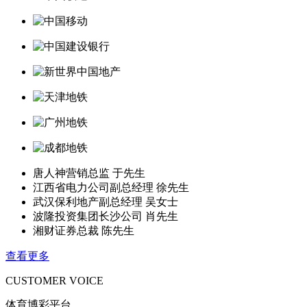
唐人神营销总监 于先生
江西省电力公司副总经理 徐先生
武汉保利地产副总经理 吴女士
波隆投资集团长沙公司 肖先生
湘财证券总裁 陈先生
查看更多
CUSTOMER VOICE
体育博彩平台