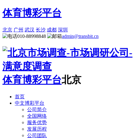
体育博彩平台
北京
广州
武汉
长沙
成都
深圳
010-88998848
admin@transbit.cn
体育博彩平台
北京
首页
中文博彩平台
公司简介
全国网络
服务优势
发展历程
公司团队