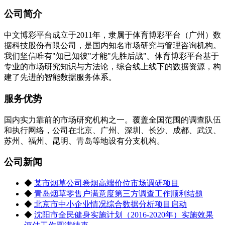
公司简介
中文博彩平台成立于2011年，隶属于体育博彩平台（广州）数
据科技股份有限公司，是国内知名市场研究与管理咨询机构。
我们坚信唯有"知已知彼"才能"先胜后战"。体育博彩平台基于
专业的市场研究知识与方法论，综合线上线下的数据资源，构
建了先进的智能数据服务体系。
服务优势
国内实力靠前的市场研究机构之一。覆盖全国范围的调查队伍
和执行网络，公司在北京、广州、深圳、长沙、成都、武汉、
苏州、福州、昆明、青岛等地设有分支机构。
公司新闻
◆
某市烟草公司卷烟高端价位市场调研项目
◆
青岛烟草零售户满意度第三方调查工作顺利结题
◆
北京市中小企业情况综合数据分析项目启动
◆
沈阳市全民健身实施计划（2016-2020年）实施效果