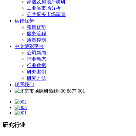
家居及房地产调研
工业品市场分析
公共事务市场调查
运作优势
项目优势
服务流程
质量控制
中文博彩平台
公司新闻
行业动态
行业数据
研究案例
研究方法
联系我们
400 8877 001
研
究行
业