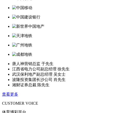
唐人神营销总监 于先生
江西省电力公司副总经理 徐先生
武汉保利地产副总经理 吴女士
波隆投资集团长沙公司 肖先生
湘财证券总裁 陈先生
查看更多
CUSTOMER VOICE
体育博彩平台