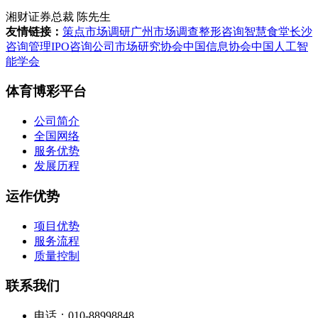
湘财证券总裁 陈先生
友情链接：
策点市场调研
广州市场调查
整形咨询
智慧食堂
长沙
咨询管理
IPO咨询公司
市场研究协会
中国信息协会
中国人工智
能学会
体育博彩平台
公司简介
全国网络
服务优势
发展历程
运作优势
项目优势
服务流程
质量控制
联系我们
电话：010-88998848