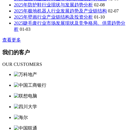
2025年防护鞋行业现状与发展趋势分析
02-08
2025年极地机器人行业发展趋势及产业链结构
02-07
2025年壁画行业产业链结构及投资分析
01-10
2025睫毛膏行业市场发展现状及竞争格局、供需趋势分
析
01-03
查看更多
我
们的客
户
OUR CUSTOMERS