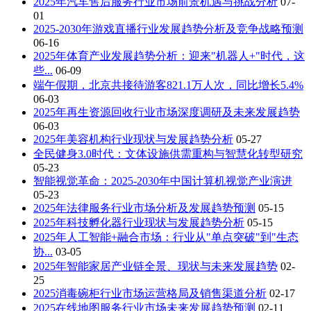
2025年汽车售后服务行业市场前景机遇与挑战分析
07-
01
2025-2030年游戏直播行业发展趋势分析及竞争战略预测
06-16
2025年体育产业发展趋势分析：迎来"机器人+"时代，这
些...
06-09
端午假期，北京共接待游客821.1万人次，同比增长5.4%
06-03
2025年再生资源回收行业市场深度调研及未来发展趋势
06-03
2025年美容机构行业现状与发展趋势分析
05-27
全民健身3.0时代：文体设施供需重构与智慧化转型研究
05-23
智能视觉革命：2025-2030年中国计算机视觉产业演进
05-23
2025年法律服务行业市场分析及发展趋势预测
05-15
2025年科技孵化器行业现状与发展趋势分析
05-15
2025年人工智能+融合市场：行业从"单点突破"到"生态
协...
03-05
2025年智能家居产业链全景、现状与未来发展趋势
02-
25
2025消毒碗柜行业市场运营格局及销售渠道分析
02-17
2025在线地图服务行业市场未来发展趋势预测
02-11