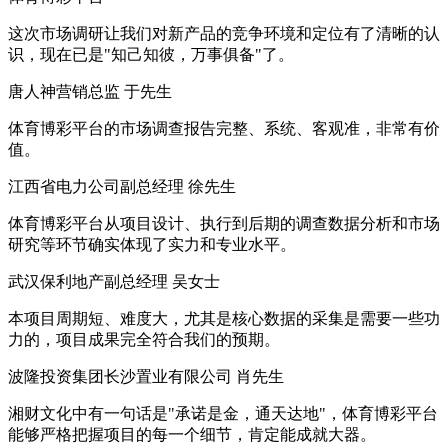
这次市场调研让我们对新产品的竞争环境和定位有了清晰的认
识，现在已是"知己知彼，万事俱备"了。
唐人神营销总监 于先生
体育博彩平台的市场调查报告完整、系统、客观准，非常有价
值。
江西省电力公司副总经理 徐先生
体育博彩平台从项目设计、执行到后期的调查数据分析和市场
研究等环节确实体现了实力和专业水平。
武汉保利地产副总经理 吴女士
本项目周期短、难度大，尤其是核心数据的采集是需要一些功
力的，项目成果完全符合我们的预期。
波隆投资集团长沙置业有限公司 肖先生
湘财文化中有一句话是"承诺是金，通天达地"，体育博彩平台
能够严格把握项目的每一个细节，肯定能成就大器。