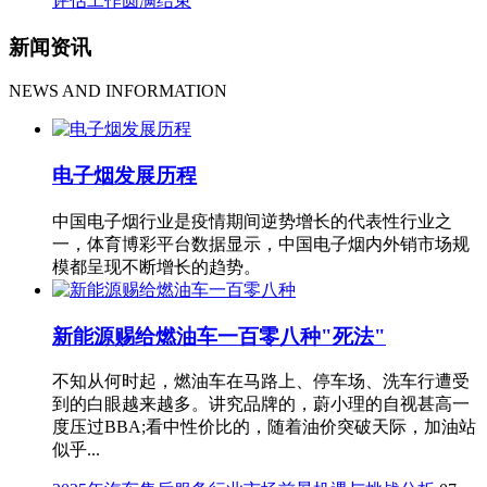
评估工作圆满结束
新
闻资
讯
NEWS AND INFORMATION
电子烟发展历程
中国电子烟行业是疫情期间逆势增长的代表性行业之
一，体育博彩平台数据显示，中国电子烟内外销市场规
模都呈现不断增长的趋势。
新能源赐给燃油车一百零八种"死法"
不知从何时起，燃油车在马路上、停车场、洗车行遭受
到的白眼越来越多。讲究品牌的，蔚小理的自视甚高一
度压过BBA;看中性价比的，随着油价突破天际，加油站
似乎...